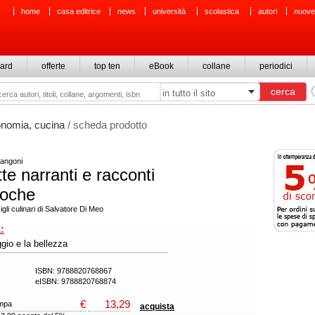
home
casa editrice
news
università
scolastica
autori
nuove
ard
offerte
top ten
eBook
collane
periodici
nomia, cucina
/ scheda prodotto
Mangoni
te narranti e racconti
uoche
gli culinari di Salvatore Di Meo
:
gio e la bellezza
ISBN: 9788820768867
eISBN: 9788820768874
€
13,29
ampa
acquista