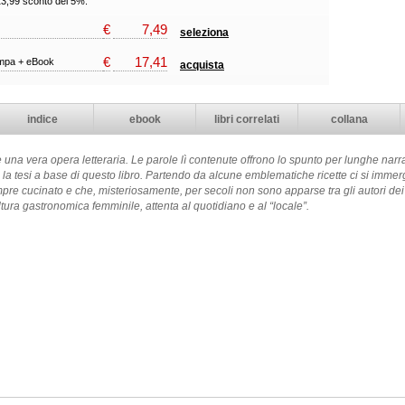
13,99 sconto del 5%.
€
7,49
seleziona
€
17,41
ampa + eBook
acquista
indice
ebook
libri correlati
collana
 è una vera opera letteraria. Le parole lì contenute offrono lo spunto per lunghe narr
 la tesi a base di questo libro. Partendo da alcune emblematiche ricette ci si immer
e cucinato e che, misteriosamente, per secoli non sono apparse tra gli autori dei l
ura gastronomica femminile, attenta al quotidiano e al “locale”.