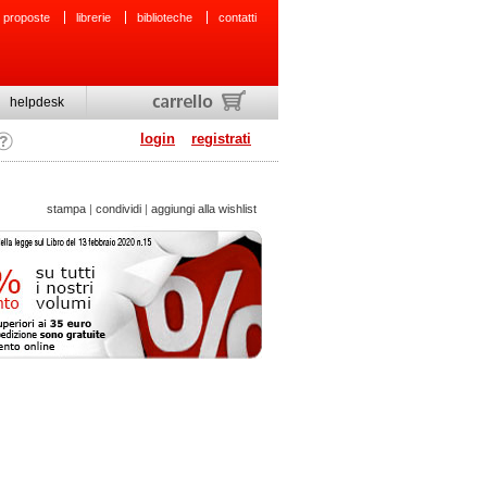
 proposte
librerie
biblioteche
contatti
helpdesk
login
registrati
stampa
|
condividi
|
aggiungi alla wishlist