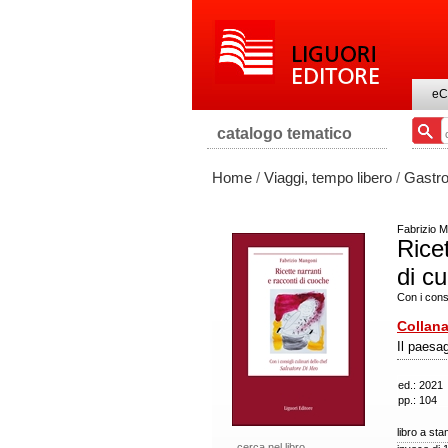
eC
catalogo tematico
Home
/
Viaggi, tempo libero
/
Gastro
Fabrizio 
Ricet
di c
Con i consi
Collana
Il paesag
ed.: 2021
pp.: 104
libro a st
cerca nel libro