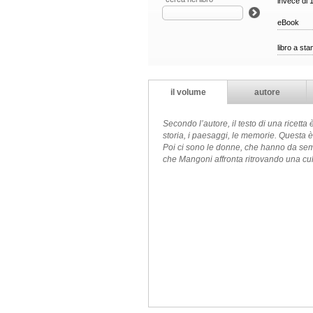
invece di 
eBook
libro a st
il volume
autore
Secondo l’autore, il testo di una ricetta
storia, i paesaggi, le memorie. Questa è
Poi ci sono le donne, che hanno da sempr
che Mangoni affronta ritrovando una cult