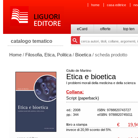
home
casa editrice
ne
eCard
offerte
top ten
catalogo tematico
Home
/
Filosofia, Etica, Politica
/
Bioetica
/ scheda prodotto
Giulio de Martino
Etica e bioetica
I problemi morali della medicina e della scienza
Collana:
Script (paperback)
ed.: 2008
ISBN: 9788820743727
pp.: 344
eISBN: 9788820745011
€
19,9
libro a stampa
invece di 20,99 sconto del 5%.