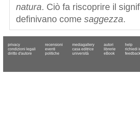
natura
. Ciò fa riscoprire il signi
definivano come
saggezza
.
privacy
recensioni
mediagallery
autori
help
condizioni legali
eventi
casa editrice
librerie
richiedi 
diritto d'autore
politiche
università
eBook
feedbac