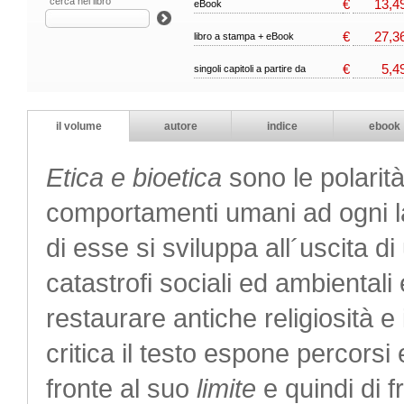
cerca nel libro
€
13,4
eBook
€
27,3
libro a stampa + eBook
€
5,4
singoli capitoli a partire da
il volume
autore
indice
ebook
Etica e bioetica
sono le polarità
comportamenti umani ad ogni la
di esse si sviluppa all´uscita 
catastrofi sociali ed ambientali 
restaurare antiche religiosità e
critica il testo espone percorsi
fronte al suo
limite
e quindi di f