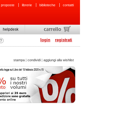
 proposte
librerie
biblioteche
contatti
helpdesk
login
registrati
stampa
|
condividi
|
aggiungi alla wishlist