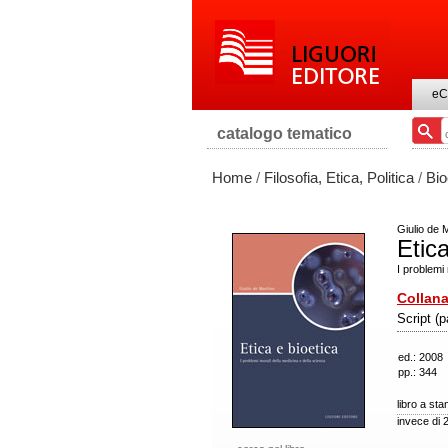
eC
catalogo tematico
Home
/
Filosofia, Etica, Politica
/
Bio
Giulio de 
Etica
I problemi
Collana
Script (
ed.: 2008
pp.: 344
libro a st
invece di 