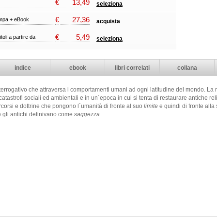
€
13,49
seleziona
€
27,36
ampa + eBook
acquista
€
5,49
itoli a partire da
seleziona
indice
ebook
libri correlati
collana
nterrogativo che attraversa i comportamenti umani ad ogni latitudine del mondo. La ri
tastrofi sociali ed ambientali e in un´epoca in cui si tenta di restaurare antiche reli
ercorsi e dottrine che pongono l´umanità di fronte al suo
limite
e quindi di fronte alla
che gli antichi definivano come
saggezza
.