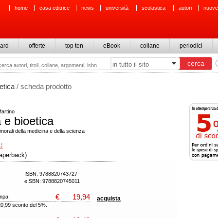
home
casa editrice
news
università
scolastica
autori
nuove
ard
offerte
top ten
eBook
collane
periodici
etica
/ scheda prodotto
Martino
 e bioetica
 morali della medicina e della scienza
:
paperback)
ISBN: 9788820743727
eISBN: 9788820745011
€
19,94
ampa
acquista
20,99 sconto del 5%.