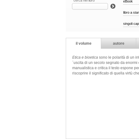
cerca nel libro
eBook
libro a st
singoli cap
il volume
autore
Etica e bioetica
sono le polarità di un i
´uscita di un secolo segnato da enormi ca
manualistica e critica il testo espone p
riscoprire il significato di quella virtù 