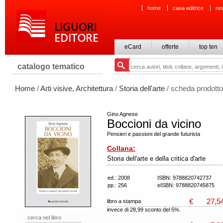
home
casa editrice
ne
eCard
offerte
top ten
catalogo tematico
Home
/
Arti visive, Architettura
/
Storia dell'arte
/ scheda prodotto
Gino Agnese
Boccioni da vicino
Pensieri e passioni del grande futurista
Collana:
Storia dell'arte e della critica d'arte
ed.: 2008
ISBN: 9788820742737
pp.: 256
eISBN: 9788820745875
€
27,5
libro a stampa
invece di 28,99 sconto del 5%.
cerca nel libro