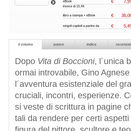
€
7,9
eBook
invece di 15,49
€
36,0
libro a stampa + eBook
€
5,4
singoli capitoli a partire da
il volume
autore
indice
recensio
Dopo
Vita di Boccioni
, l´unica 
ormai introvabile, Gino Agnese
l´avventura esistenziale del gr
cruciali, incontri, esperienze. 
si veste di scrittura in pagine 
tali da rendere per certi aspetti
figura del pittore, scultore e teo