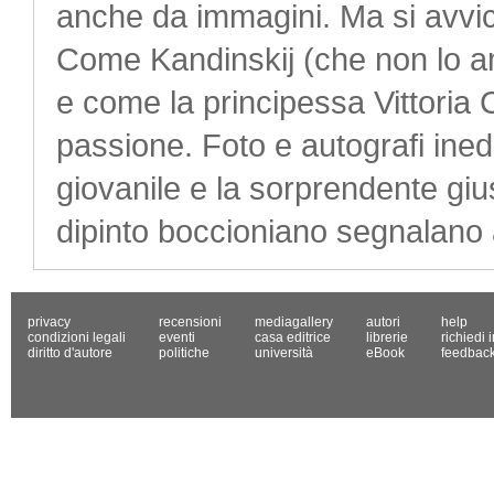
anche da immagini. Ma si avvici
Come Kandinskij (che non lo a
e come la principessa Vittoria 
passione. Foto e autografi ined
giovanile e la sorprendente giu
dipinto boccioniano segnalano
privacy
recensioni
mediagallery
autori
help
condizioni legali
eventi
casa editrice
librerie
richiedi 
diritto d'autore
politiche
università
eBook
feedbac