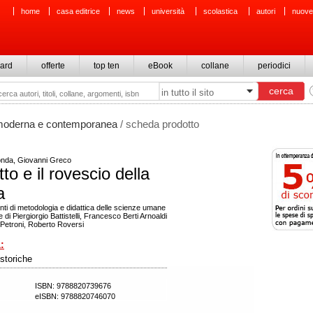
home
casa editrice
news
università
scolastica
autori
nuove
ard
offerte
top ten
eBook
collane
periodici
 moderna e contemporanea
/ scheda prodotto
nda, Giovanni Greco
ritto e il rovescio della
a
ti di metodologia e didattica delle scienze umane
di Piergiorgio Battistelli, Francesco Berti Arnoaldi
o Petroni, Roberto Roversi
:
storiche
ISBN: 9788820739676
eISBN: 9788820746070