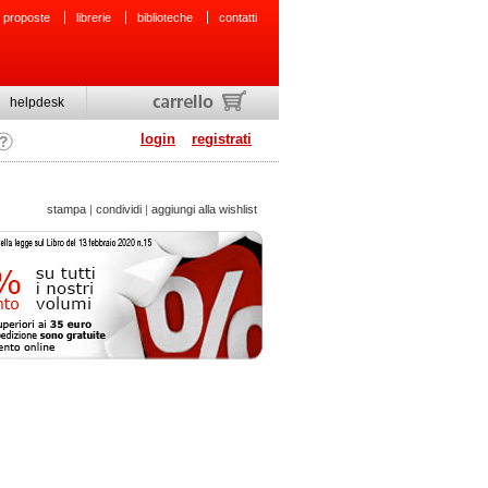
 proposte
librerie
biblioteche
contatti
helpdesk
login
registrati
stampa
|
condividi
|
aggiungi alla wishlist