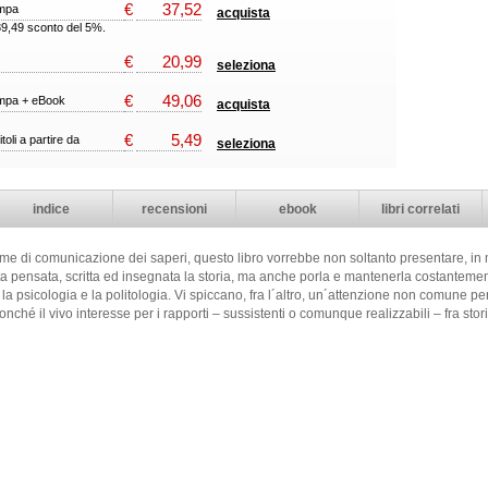
€
37,52
ampa
acquista
39,49 sconto del 5%.
€
20,99
seleziona
€
49,06
ampa + eBook
acquista
€
5,49
itoli a partire da
seleziona
indice
recensioni
ebook
libri correlati
forme di comunicazione dei saperi, questo libro vorrebbe non soltanto presentare, i
tata pensata, scritta ed insegnata la storia, ma anche porla e mantenerla costanteme
, la psicologia e la politologia. Vi spiccano, fra l´altro, un´attenzione non comune per
nonché il vivo interesse per i rapporti – sussistenti o comunque realizzabili – fra stori