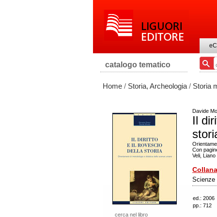
eC
catalogo tematico
Home
/
Storia, Archeologia
/
Storia
Davide Mo
Il di
stori
Orientamen
Con pagine 
Veli, Lian
Collana
Scienze 
ed.: 2006
pp.: 712
cerca nel libro