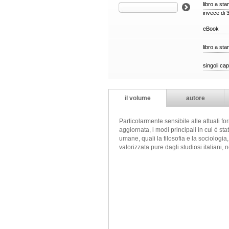
libro a st
invece di 
eBook
libro a st
singoli cap
il volume
autore
Particolarmente sensibile alle attuali 
aggiornata, i modi principali in cui è s
umane, quali la filosofia e la sociologia
valorizzata pure dagli studiosi italiani, 