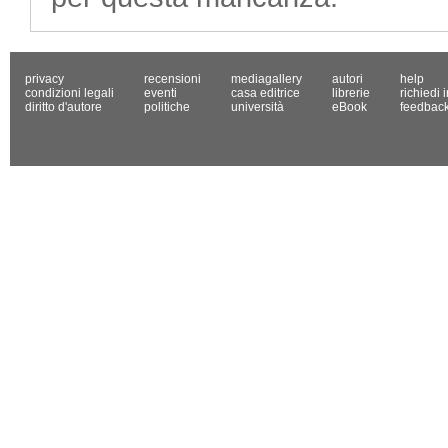
privacy
recensioni
mediagallery
autori
help
condizioni legali
eventi
casa editrice
librerie
richiedi 
diritto d'autore
politiche
università
eBook
feedbac