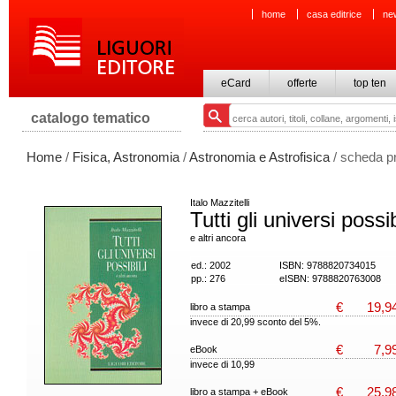
home
casa editrice
ne
eCard
offerte
top ten
catalogo tematico
Home
/
Fisica, Astronomia
/
Astronomia e Astrofisica
/ scheda p
Italo Mazzitelli
Tutti gli universi possib
e altri ancora
ed.: 2002
ISBN: 9788820734015
pp.: 276
eISBN: 9788820763008
€
19,9
libro a stampa
invece di 20,99 sconto del 5%.
€
7,9
eBook
invece di 10,99
€
25,9
libro a stampa + eBook