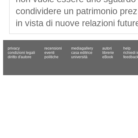
condividere un patrimonio prezi
in vista di nuove relazioni futu
privacy
recensioni
mediagallery
autori
help
condizioni legali
eventi
casa editrice
librerie
richiedi 
diritto d'autore
politiche
università
eBook
feedbac