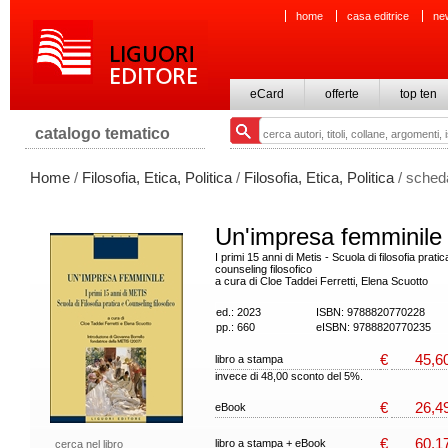
home
casa editrice
ne
eCard
offerte
top ten
catalogo tematico
Home
/
Filosofia, Etica, Politica
/
Filosofia, Etica, Politica
/ sched
Un'impresa femminile
I primi 15 anni di Metis - Scuola di filosofia pratic
counseling filosofico
a cura di Cloe Taddei Ferretti, Elena Scuotto
ed.: 2023
ISBN: 9788820770228
pp.: 660
eISBN: 9788820770235
€
45,6
libro a stampa
invece di 48,00 sconto del 5%.
€
26,4
eBook
€
60,1
libro a stampa + eBook
cerca nel libro