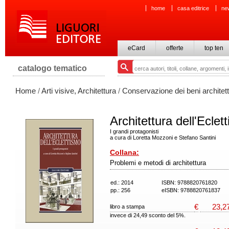
home
casa editrice
ne
eCard
offerte
top ten
catalogo tematico
Home
/
Arti visive, Architettura
/
Conservazione dei beni architett
Architettura dell'Eclet
I grandi protagonisti
a cura di Loretta Mozzoni e Stefano Santini
Collana:
Problemi e metodi di architettura
ed.: 2014
ISBN: 9788820761820
pp.: 256
eISBN: 9788820761837
€
23,2
libro a stampa
invece di 24,49 sconto del 5%.