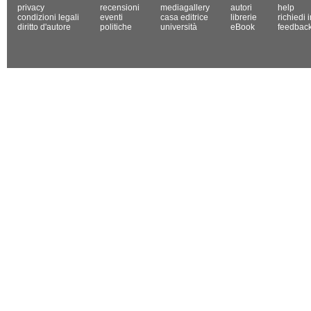
privacy
recensioni
mediagallery
autori
help
condizioni legali
eventi
casa editrice
librerie
richiedi 
diritto d'autore
politiche
università
eBook
feedbac