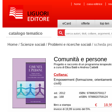
home
casa editrice
ne
eCard
offerte
top ten
catalogo tematico
Home
/
Scienze sociali
/
Problemi e ricerche sociali
/ scheda pro
Comunità e persone
Progetto e racconto di un programma terapeutic
a cura di Elisa Baldi e Andrea Caldelli
Collana:
Empowerment (formazione, orientamento 
civili)
ed.: 2012
ISBN: 9788820759117
pp.: 168
eISBN: 9788820759124
€
18,9
libro a stampa
invece di 19,99 sconto del 5%.