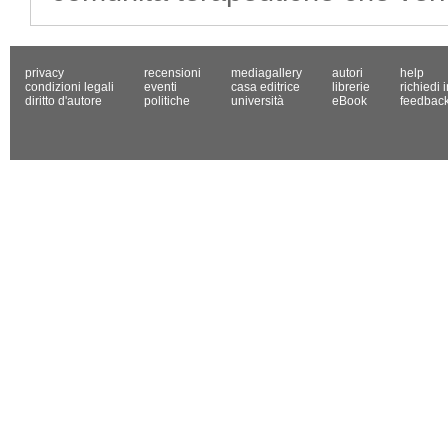
privacy
recensioni
mediagallery
autori
help
condizioni legali
eventi
casa editrice
librerie
richiedi 
diritto d'autore
politiche
università
eBook
feedbac