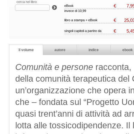
cerca nel libro
€
7,9
eBook
invece di 10,99
€
25,0
libro a stampa + eBook
€
5,4
singoli capitoli a partire da
il volume
autore
indice
ebook
Comunità e persone
racconta, a
della comunità terapeutica del 
un’organizzazione che opera in 
che – fondata sul “Progetto Uom
quasi trent’anni di attività ad a
lotta alle tossicodipendenze. Il