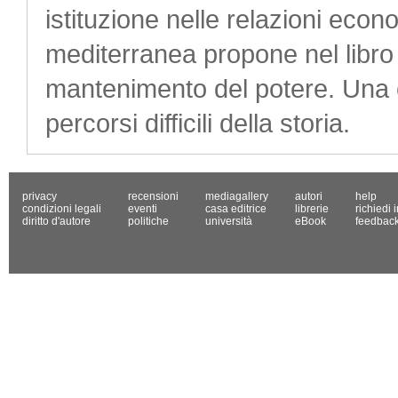
istituzione nelle relazioni econ
mediterranea propone nel libro 
mantenimento del potere. Una 
percorsi difficili della storia.
privacy
recensioni
mediagallery
autori
help
condizioni legali
eventi
casa editrice
librerie
richiedi 
diritto d'autore
politiche
università
eBook
feedbac