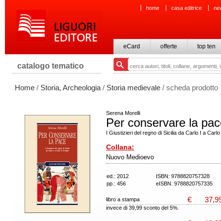
home
casa editrice
ne
eCard
offerte
top ten
catalogo tematico
Home
/
Storia, Archeologia
/
Storia medievale
/ scheda prodotto
Serena Morelli
Per conservare la pac
I Giustizieri del regno di Sicilia da Carlo I a Carlo
Collana:
Nuovo Medioevo
ed.: 2012
ISBN: 9788820757328
pp.: 456
eISBN: 9788820757335
€
37,9
libro a stampa
invece di 39,99 sconto del 5%.