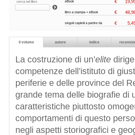
€
19,9
eBook
cerca nel libro
€
48,9
libro a stampa + eBook
€
5,4
singoli capitoli a partire da
il volume
autore
indice
recensio
La costruzione di un’
elite
dirigen
competenze dell’istituto di giust
periferie e delle province del R
grande tema delle biografie di un
caratteristiche piuttosto omoge
comportamenti di questo person
negli aspetti storiografici e ge