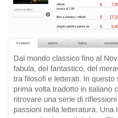
€
7,9
eBook
invece di 7,99
cerca nel libro
€
17,2
libro a stampa + eBook
€
5,4
singoli capitoli a partire da
il volume
autore
indice
recensio
Dal mondo classico fino al Nove
fabula, del fantastico, del merav
tra filosofi e letterati. In ques
prima volta tradotto in italian
ritrovare una serie di riflessio
passioni nella letteratura. Una 