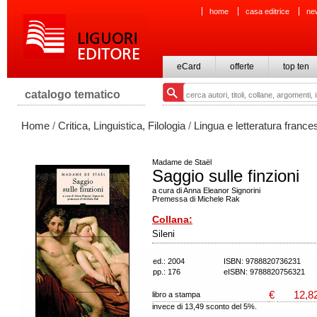
home
casa editrice
ne
eCard
offerte
top ten
catalogo tematico
Home
/
Critica, Linguistica, Filologia
/
Lingua e letteratura france
Madame de Staël
Saggio sulle finzioni
a cura di Anna Eleanor Signorini
Premessa di Michele Rak
Collana:
Sileni
ed.: 2004
ISBN: 9788820736231
pp.: 176
eISBN: 9788820756321
€
12,8
libro a stampa
invece di 13,49 sconto del 5%.