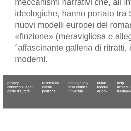
meccanismi narrativi che, all´in
ideologiche, hanno portato tra 
nuovi modelli europei del romanz
«finzione» (meravigliosa e alleg
´affascinante galleria di ritratti
moderni.
privacy
recensioni
mediagallery
autori
help
condizioni legali
eventi
casa editrice
librerie
richiedi 
diritto d'autore
politiche
università
eBook
feedbac