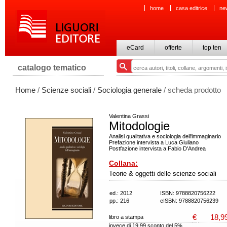
home
casa editrice
ne
eCard
offerte
top ten
catalogo tematico
Home
/
Scienze sociali
/
Sociologia generale
/ scheda prodotto
Valentina Grassi
Mitodologie
Analisi qualitativa e sociologia dell'immaginario
Prefazione intervista a Luca Giuliano
Postfazione intervista a Fabio D'Andrea
Collana:
Teorie & oggetti delle scienze sociali
ed.: 2012
ISBN: 9788820756222
pp.: 216
eISBN: 9788820756239
€
18,9
libro a stampa
invece di 19,99 sconto del 5%.