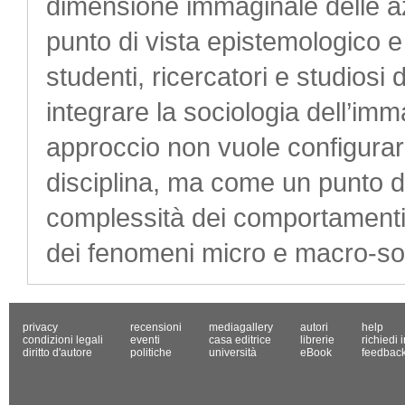
dimensione immaginale delle az
punto di vista epistemologico e
studenti, ricercatori e studiosi
integrare la sociologia dell’imma
approccio non vuole configurar
disciplina, ma come un punto di
complessità dei comportamenti 
dei fenomeni micro e macro-soc
privacy
recensioni
mediagallery
autori
help
condizioni legali
eventi
casa editrice
librerie
richiedi 
diritto d'autore
politiche
università
eBook
feedbac