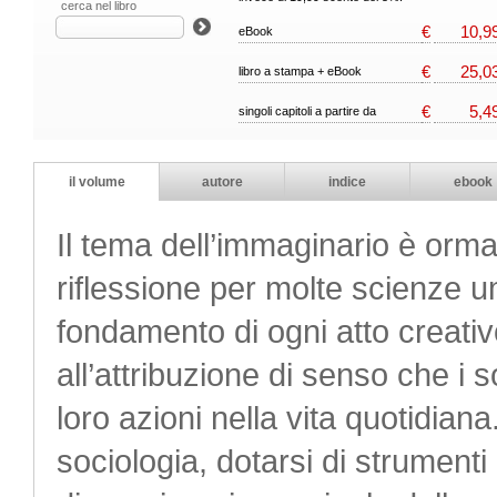
cerca nel libro
€
10,9
eBook
€
25,0
libro a stampa + eBook
€
5,4
singoli capitoli a partire da
il volume
autore
indice
ebook
Il tema dell’immaginario è orma
riflessione per molte scienze um
fondamento di ogni atto creati
all’attribuzione di senso che i s
loro azioni nella vita quotidiana
sociologia, dotarsi di strument