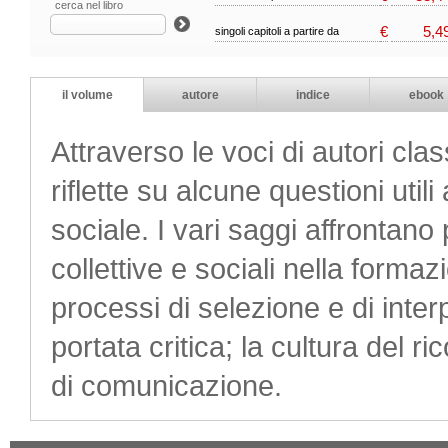
cerca nel libro
€
5,4
singoli capitoli a partire da
il volume
autore
indice
ebook
Attraverso le voci di autori cla
riflette su alcune questioni util
sociale. I vari saggi affrontano
collettive e sociali nella forma
processi di selezione e di inte
portata critica; la cultura del r
di comunicazione.