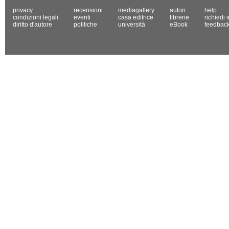
privacy
recensioni
mediagallery
autori
help
condizioni legali
eventi
casa editrice
librerie
richiedi 
diritto d'autore
politiche
università
eBook
feedbac