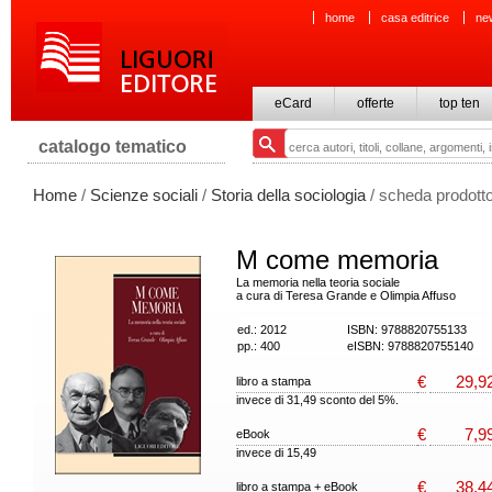
home
casa editrice
ne
eCard
offerte
top ten
catalogo tematico
Home
/
Scienze sociali
/
Storia della sociologia
/ scheda prodott
M come memoria
La memoria nella teoria sociale
a cura di Teresa Grande e Olimpia Affuso
ed.: 2012
ISBN: 9788820755133
pp.: 400
eISBN: 9788820755140
€
29,9
libro a stampa
invece di 31,49 sconto del 5%.
€
7,9
eBook
invece di 15,49
€
38,4
libro a stampa + eBook