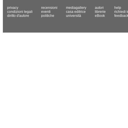
privacy
recensioni
mediagallery
autori
help
condizioni legali
eventi
casa editrice
librerie
richiedi 
diritto d'autore
politiche
università
eBook
feedbac