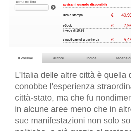
cerca nel libro
avvisami quando disponibile
€
40,9
libro a stampa
€
7,9
eBook
invece di 19,99
€
5,4
singoli capitoli a partire da
il volume
autore
indice
recensio
L’Italia delle altre città è que
conobbe l’esperienza straordina
città-stato, ma che fu nondim
in alcune aree meno che in altr
sue manifestazioni non solo soci