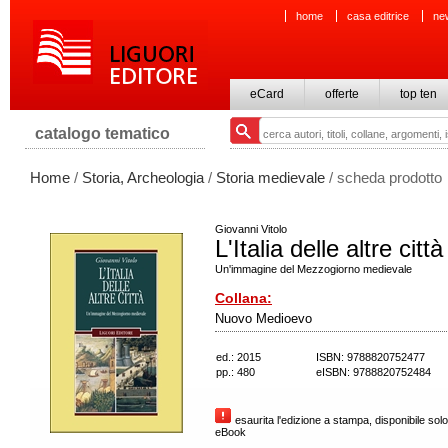
home
casa editrice
ne
eCard
offerte
top ten
catalogo tematico
Home
/
Storia, Archeologia
/
Storia medievale
/ scheda prodotto
Giovanni Vitolo
L'Italia delle altre città
Un'immagine del Mezzogiorno medievale
Collana:
Nuovo Medioevo
ed.: 2015
ISBN: 9788820752477
pp.: 480
eISBN: 9788820752484
esaurita l'edizione a stampa, disponibile solo
eBook