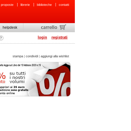
 proposte
librerie
biblioteche
contatti
helpdesk
login
registrati
stampa
|
condividi
|
aggiungi alla wishlist