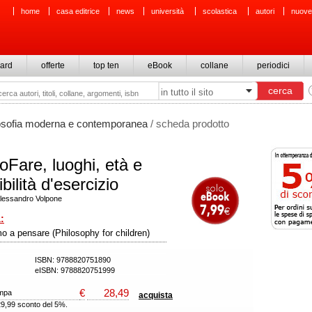
home
casa editrice
news
università
scolastica
autori
nuove
ard
offerte
top ten
eBook
collane
periodici
osofia moderna e contemporanea
/ scheda prodotto
oFare, luoghi, età e
bilità d'esercizio
Alessandro Volpone
:
o a pensare (Philosophy for children)
ISBN: 9788820751890
eISBN: 9788820751999
€
28,49
ampa
acquista
29,99 sconto del 5%.