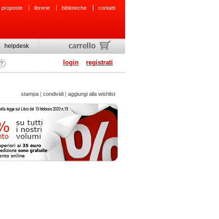
 proposte
librerie
biblioteche
contatti
helpdesk
login
registrati
stampa
|
condividi
|
aggiungi alla wishlist