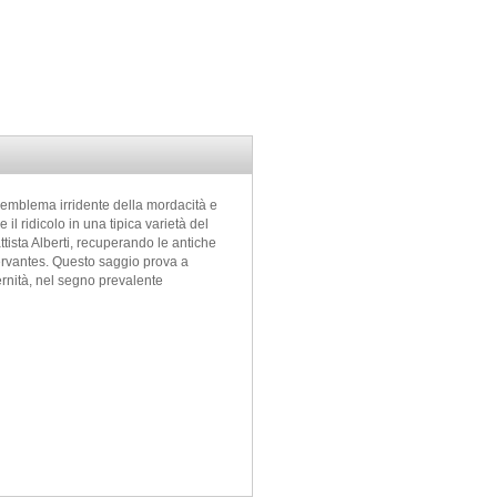
 l’emblema irridente della mordacità e
l ridicolo in una tipica varietà del
tista Alberti, recuperando le antiche
rvantes. Questo saggio prova a
dernità, nel segno prevalente