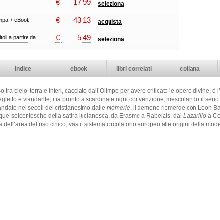
€
17,99
seleziona
€
43,13
ampa + eBook
acquista
€
5,49
itoli a partire da
seleziona
indice
ebook
libri correlati
collana
 tra cielo, terra e inferi, cacciato dall’Olimpo per avere criticato le opere divine, è
negletto e viandante, ma pronto a scardinare ogni convenzione, mescolando il serio e i
ndato nei secoli del cristianesimo dalle
momerie
, il demone riemerge con Leon Bat
cinque-seicentesche della satira lucianesca, da Erasmo a Rabelais, dal
Lazarillo
a Ce
ata dell’area del riso cinico, vasto sistema circolatorio europeo alle origini della mo