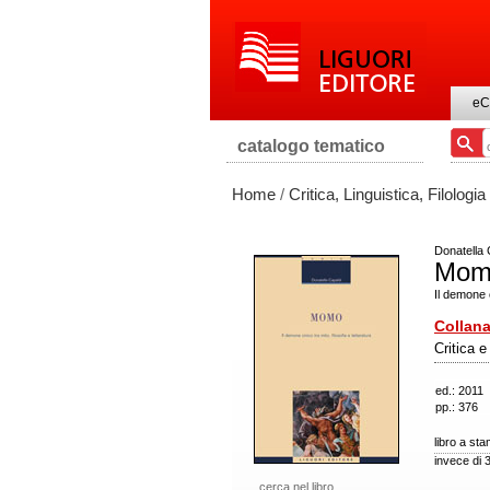
eC
catalogo tematico
Home
/
Critica, Linguistica, Filologia
Donatella 
Mom
Il demone c
Collana
Critica e
ed.: 2011
pp.: 376
libro a st
invece di 
cerca nel libro