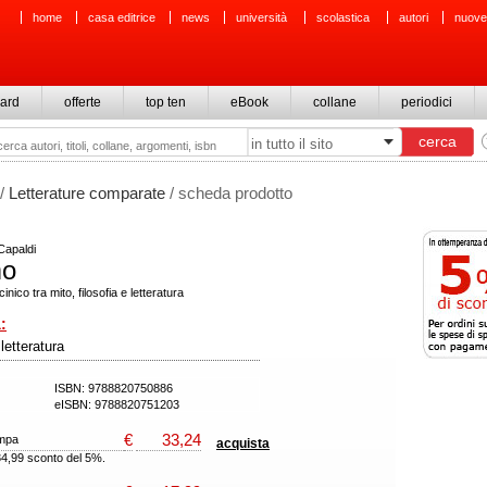
home
casa editrice
news
università
scolastica
autori
nuove
ard
offerte
top ten
eBook
collane
periodici
/
Letterature comparate
/ scheda prodotto
Capaldi
o
inico tra mito, filosofia e letteratura
:
 letteratura
ISBN: 9788820750886
eISBN: 9788820751203
€
33,24
ampa
acquista
34,99 sconto del 5%.