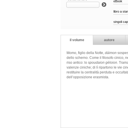
eBook
libro a st
singoli cap
il volume
autore
Momo, figlio della Notte,
dáimon
sospeso
dello scherno. Come il filosofo cinico, 
riso antico: lo
spoudaion géloion
. Trama
valenze ciniche; di lì ripartono le vie 
restituire la centralità perduta e occult
dell’opposizione erasmista.