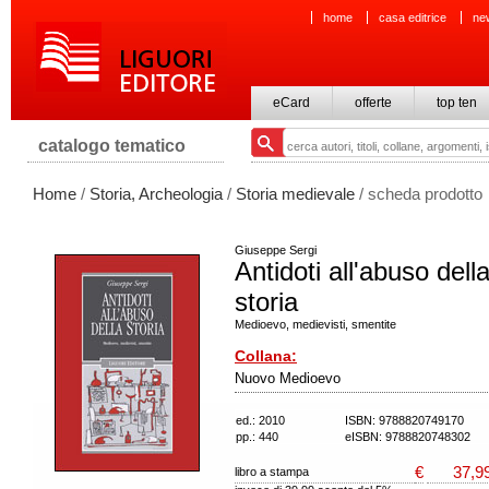
home
casa editrice
ne
eCard
offerte
top ten
catalogo tematico
Home
/
Storia, Archeologia
/
Storia medievale
/ scheda prodotto
Giuseppe Sergi
Antidoti all'abuso dell
storia
Medioevo, medievisti, smentite
Collana:
Nuovo Medioevo
ed.: 2010
ISBN: 9788820749170
pp.: 440
eISBN: 9788820748302
€
37,9
libro a stampa