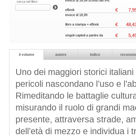
invece di 39,99 sconto del 5%.
cerca nel libro
€
7,9
eBook
invece di 18,99
€
48,4
libro a stampa + eBook
€
5,4
singoli capitoli a partire da
il volume
autore
indice
recensio
Uno dei maggiori storici italia
pericoli nascondano l’uso e l’a
Rimeditando le battaglie cultura
misurando il ruolo di grandi mae
presente, attraversa strade, a
dell’età di mezzo e individua i t