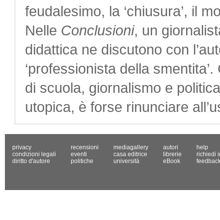
feudalesimo, la ‘chiusura’, il 
Nelle
Conclusioni
, un giornalis
didattica ne discutono con l’au
‘professionista della smentita’.
di scuola, giornalismo e politic
utopica, è forse rinunciare all’u
privacy
recensioni
mediagallery
autori
help
condizioni legali
eventi
casa editrice
librerie
richiedi 
diritto d'autore
politiche
università
eBook
feedbac