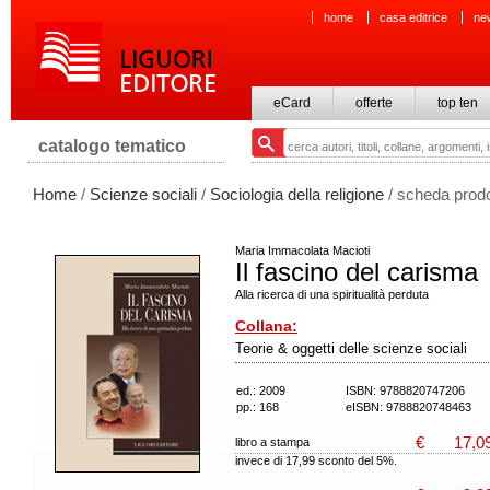
home
casa editrice
ne
eCard
offerte
top ten
catalogo tematico
Home
/
Scienze sociali
/
Sociologia della religione
/ scheda prodo
Maria Immacolata Macioti
Il fascino del carisma
Alla ricerca di una spiritualità perduta
Collana:
Teorie & oggetti delle scienze sociali
ed.: 2009
ISBN: 9788820747206
pp.: 168
eISBN: 9788820748463
€
17,0
libro a stampa
invece di 17,99 sconto del 5%.