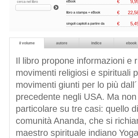
€
9,9
eBook
cerca nel libro
€
22,5
libro a stampa + eBook
€
5,4
singoli capitoli a partire da
il volume
autore
indice
ebook
Il libro propone informazioni e r
movimenti religiosi e spirituali p
movimenti giunti per lo più dal
precedente negli USA. Ma non s
particolare su tre casi: quello
comunità Ananda, che si richi
maestro spirituale indiano Yog