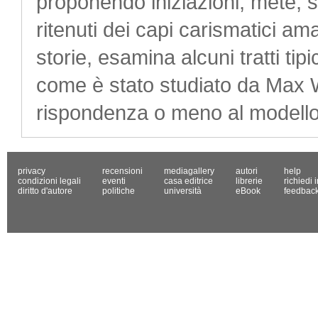
proponendo iniziazioni, mete, s
ritenuti dei capi carismatici amat
storie, esamina alcuni tratti tipi
come è stato studiato da Max W
rispondenza o meno al modello 
privacy
recensioni
mediagallery
autori
help
condizioni legali
eventi
casa editrice
librerie
richiedi 
diritto d'autore
politiche
università
eBook
feedbac