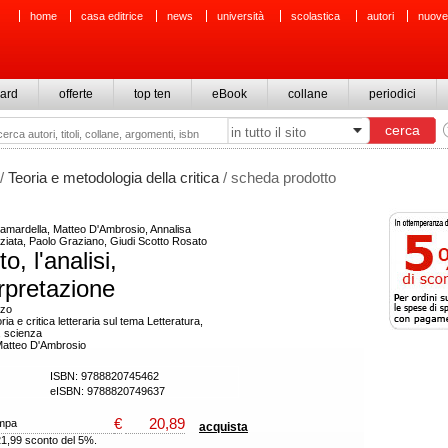
home
casa editrice
news
università
scolastica
autori
nuove
ard
offerte
top ten
eBook
collane
periodici
/
Teoria e metodologia della critica
/ scheda prodotto
amardella, Matteo D'Ambrosio, Annalisa
ziata, Paolo Graziano, Giudi Scotto Rosato
to, l'analisi,
erpretazione
rzo
oria e critica letteraria sul tema Letteratura,
, scienza
Matteo D'Ambrosio
ISBN: 9788820745462
eISBN: 9788820749637
€
20,89
ampa
acquista
21,99 sconto del 5%.