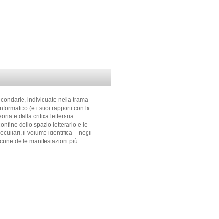
 secondarie, individuate nella trama
informatico (e i suoi rapporti con la
ia e dalla critica letteraria
onfine dello spazio letterario e le
culiari, il volume identifica – negli
 alcune delle manifestazioni più