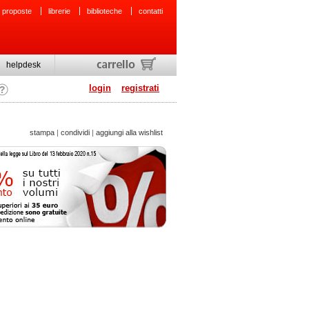
 proposte
librerie
biblioteche
contatti
helpdesk
login
registrati
stampa
|
condividi
|
aggiungi alla wishlist