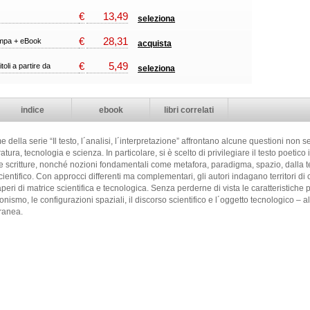
€
13,49
seleziona
€
28,31
ampa + eBook
acquista
€
5,49
itoli a partire da
seleziona
indice
ebook
libri correlati
me della serie “Il testo, l´analisi, l´interpretazione” affrontano alcune questioni non
atura, tecnologia e scienza. In particolare, si è scelto di privilegiare il testo poetico 
 scritture, nonché nozioni fondamentali come metafora, paradigma, spazio, dalla teor
ntifico. Con approcci differenti ma complementari, gli autori indagano territori di c
ri di matrice scientifica e tecnologica. Senza perderne di vista le caratteristiche pe
iconismo, le configurazioni spaziali, il discorso scientifico e l´oggetto tecnologico –
oranea.