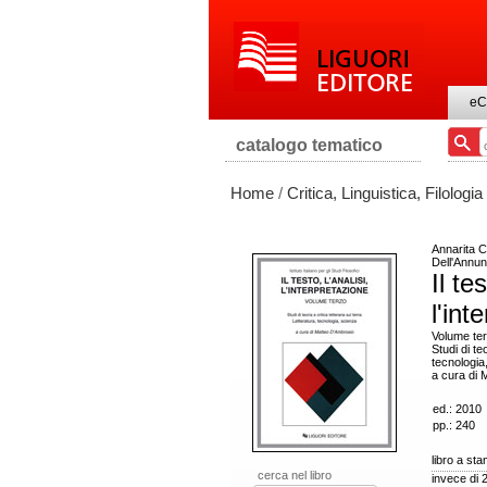
eC
catalogo tematico
Home
/
Critica, Linguistica, Filologia
Annarita C
Dell'Annun
Il tes
l'int
Volume te
Studi di te
tecnologia
a cura di 
ed.: 2010
pp.: 240
libro a st
cerca nel libro
invece di 