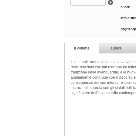
eBook
libro a st
singoli cap
il volume
autore
I contributi raccolti in questo terzo volu
delle relazioni che intercorrono tra letter
tradizione delle avanguardie) e le nuove
ampiamente condivise con il discorso scie
conseguenze del suo interagire con i sape
incroci della parola con gli statuti dell´
significative dell´espressività contemp