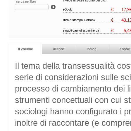
invece di 34,99 sconto del 5%.
cerca nel libro
€
17,9
eBook
€
43,1
libro a stampa + eBook
€
5,4
singoli capitoli a partire da
il volume
autore
indice
ebook
Il tema della transessualità cost
serie di considerazioni sulle sci
processo di cambiamento dei lin
strumenti concettuali con cui st
sociologi hanno configurato i pr
inoltre di raccontare (e compr