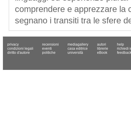
comprendere e apprezzare la c
segnano i transiti tra le sfere d
privacy
recensioni
mediagallery
autori
help
condizioni legali
eventi
casa editrice
librerie
richiedi 
diritto d'autore
politiche
università
eBook
feedbac