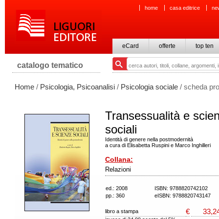
home
casa editrice
ne
eCard
offerte
top ten
catalogo tematico
Home
/
Psicologia, Psicoanalisi
/
Psicologia sociale
/ scheda pro
Transessualità e scie
sociali
Identità di genere nella postmodernità
a cura di Elisabetta Ruspini e Marco Inghilleri
Collana:
Relazioni
ed.: 2008
ISBN: 9788820742102
pp.: 360
eISBN: 9788820743147
€
33,2
libro a stampa