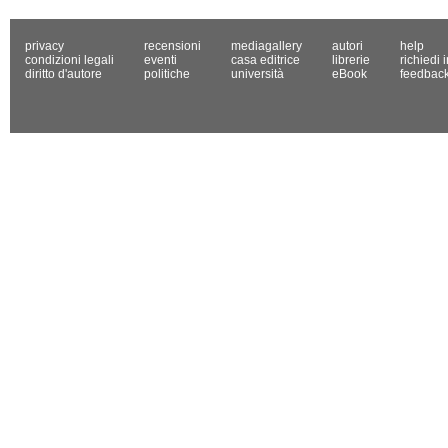
privacy
recensioni
mediagallery
autori
help
condizioni legali
eventi
casa editrice
librerie
richiedi 
diritto d'autore
politiche
università
eBook
feedbac