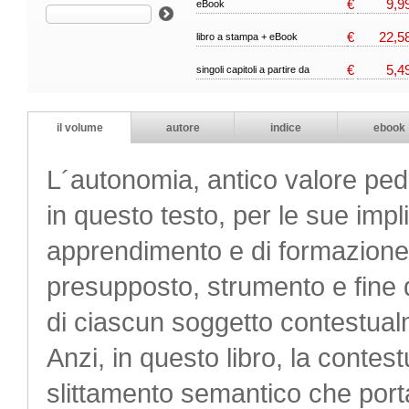
€
9,9
eBook
€
22,5
libro a stampa + eBook
€
5,4
singoli capitoli a partire da
il volume
autore
indice
ebook
L´autonomia, antico valore peda
in questo testo, per le sue impl
apprendimento e di formazione
presupposto, strumento e fine d
di ciascun soggetto contestual
Anzi, in questo libro, la conte
slittamento semantico che porta 