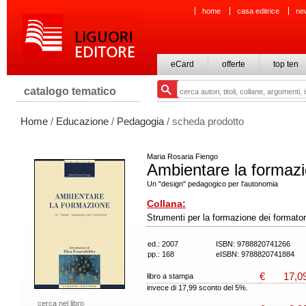
home
casa editrice
ne
eCard
offerte
top ten
catalogo tematico
Home
/
Educazione
/
Pedagogia
/ scheda prodotto
Maria Rosaria Fiengo
Ambientare la formaz
Un "design" pedagogico per l'autonomia
Collana:
Strumenti per la formazione dei formator
ed.: 2007
ISBN: 9788820741266
pp.: 168
eISBN: 9788820741884
€
17,0
libro a stampa
invece di 17,99 sconto del 5%.
cerca nel libro