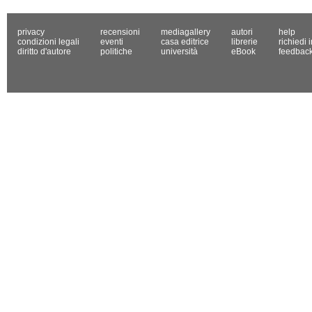
privacy
recensioni
mediagallery
autori
help
condizioni legali
eventi
casa editrice
librerie
richiedi 
diritto d'autore
politiche
università
eBook
feedbac