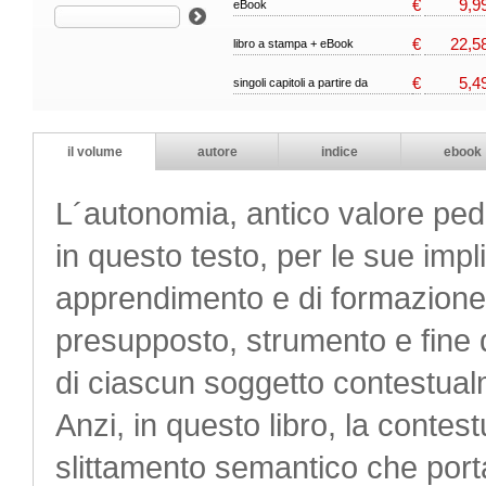
€
9,9
eBook
€
22,5
libro a stampa + eBook
€
5,4
singoli capitoli a partire da
il volume
autore
indice
ebook
L´autonomia, antico valore peda
in questo testo, per le sue impl
apprendimento e di formazione
presupposto, strumento e fine d
di ciascun soggetto contestual
Anzi, in questo libro, la conte
slittamento semantico che porta 