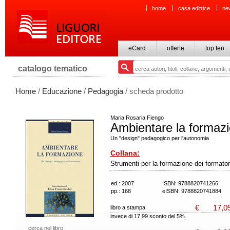
home
casa editrice
ne
eCard
offerte
top ten
catalogo tematico
Home
/
Educazione
/
Pedagogia
/ scheda prodotto
Maria Rosaria Fiengo
Ambientare la formaz
Un "design" pedagogico per l'autonomia
Collana:
Strumenti per la formazione dei formator
ed.: 2007
ISBN: 9788820741266
pp.: 168
eISBN: 9788820741884
€
17,0
libro a stampa
invece di 17,99 sconto del 5%.
cerca nel libro