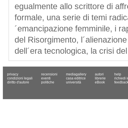
egualmente allo scrittore di aff
formale, una serie di temi radica
´emancipazione femminile, i rapp
del Risorgimento, l´alienazione 
dell´era tecnologica, la crisi de
privacy
recensioni
mediagallery
autori
help
condizioni legali
eventi
casa editrice
librerie
richiedi 
diritto d'autore
politiche
università
eBook
feedbac