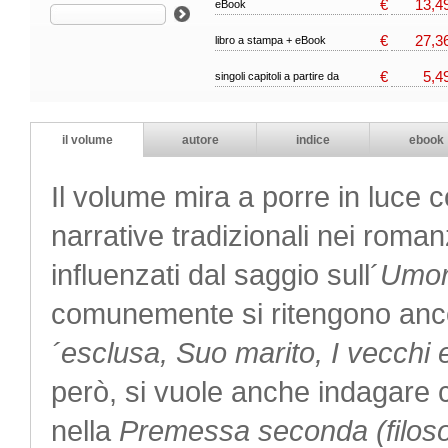
€
13,4
eBook
€
27,3
libro a stampa + eBook
€
5,4
singoli capitoli a partire da
il volume
autore
indice
ebook
Il volume mira a porre in luce 
narrative tradizionali nei romanz
influenzati dal saggio sull´
Umor
comunemente si ritengono ancor
´esclusa, Suo marito, I vecchi e
però, si vuole anche indagare c
nella
Premessa seconda (filoso