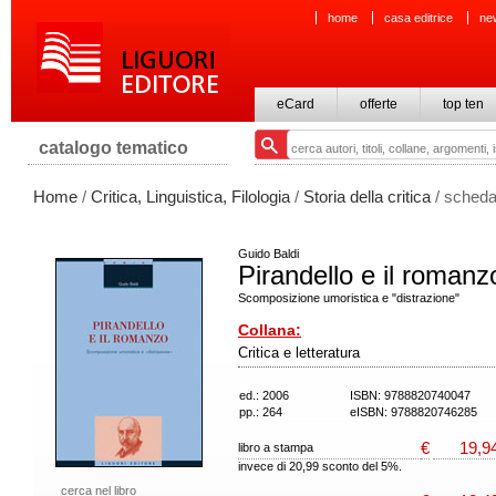
home
casa editrice
ne
eCard
offerte
top ten
catalogo tematico
Home
/
Critica, Linguistica, Filologia
/
Storia della critica
/ scheda
Guido Baldi
Pirandello e il romanz
Scomposizione umoristica e "distrazione"
Collana:
Critica e letteratura
ed.: 2006
ISBN: 9788820740047
pp.: 264
eISBN: 9788820746285
€
19,9
libro a stampa
invece di 20,99 sconto del 5%.
cerca nel libro