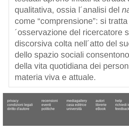
qualitativa, ossia l´analisi del
n
come “comprensione”: si tratta 
´osservazione del ricercatore s
discorsiva colta nell´atto del s
dello spazio sociali consentono 
della vita quotidiana dei perso
materia viva e attuale.
privacy
recensioni
mediagallery
autori
help
condizioni legali
eventi
casa editrice
librerie
richiedi 
diritto d'autore
politiche
università
eBook
feedbac