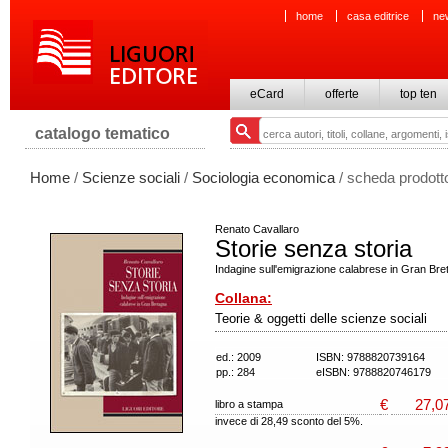
home
casa editrice
ne
eCard
offerte
top ten
catalogo tematico
Home
/
Scienze sociali
/
Sociologia economica
/ scheda prodott
Renato Cavallaro
Storie senza storia
Indagine sull'emigrazione calabrese in Gran Br
Collana:
Teorie & oggetti delle scienze sociali
ed.: 2009
ISBN: 9788820739164
pp.: 284
eISBN: 9788820746179
€
27,0
libro a stampa
invece di 28,49 sconto del 5%.