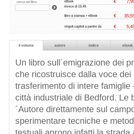
€
7,9
eBook
cerca nel libro
invece di 15,49
€
35,5
libro a stampa + eBook
€
5,4
singoli capitoli a partire da
il volume
autore
indice
ebook
Un libro sull´emigrazione dei pr
che ricostruisce dalla voce dei 
trasferimento di intere famiglie 
città industriale di Bedford. Le 
´Autore direttamente sul camp
sperimentare tecniche e metodi d
testuali aprono infatti la strada 