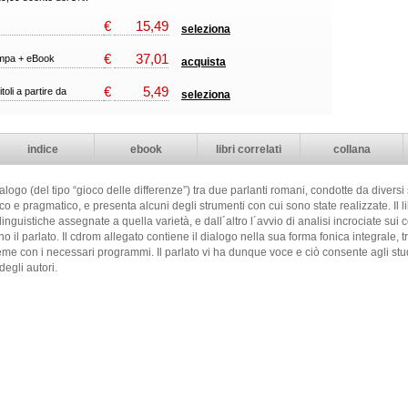
€
15,49
seleziona
€
37,01
ampa + eBook
acquista
€
5,49
itoli a partire da
seleziona
indice
ebook
libri correlati
collana
alogo (del tipo “gioco delle differenze”) tra due parlanti romani, condotte da diversi sp
ico e pragmatico, e presenta alcuni degli strumenti con cui sono state realizzate. Il
e linguistiche assegnate a quella varietà, e dall´altro l´avvio di analisi incrociate su
zano il parlato. Il cdrom allegato contiene il dialogo nella sua forma fonica integrale, 
ieme con i necessari programmi. Il parlato vi ha dunque voce e ciò consente agli st
 degli autori.