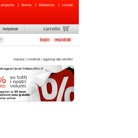
 proposte
librerie
biblioteche
contatti
helpdesk
login
registrati
stampa
|
condividi
|
aggiungi alla wishlist