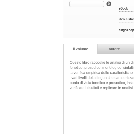
eBook
libro a st
singoli cap
il volume
autore
Questo libro raccoglie le analisi di un di
fonetico, prosodico, morfologico, sintatt
la verifica empirica delle caratteristich
i vari livelli della lingua che caratteriz
punto di vista fonetico e prosodico, ins
verificare i risultati e replicare le analisi