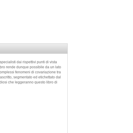
ecialisti dai rispettivi punti di vista
 libro rende dunque possibile da un lato
i complessi fenomeni di covariazione tra
trascritto, segmentato ed etichettato dal
udiosi che leggeranno questo libro di