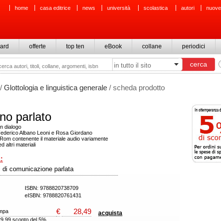
home
casa editrice
news
università
scolastica
autori
nuove
ard
offerte
top ten
eBook
collane
periodici
/
Glottologia e linguistica generale
/ scheda prodotto
ano parlato
un dialogo
Federico Albano Leoni e Rosa Giordano
om contenente il materiale audio variamente
d altri materiali
:
 di comunicazione parlata
ISBN: 9788820738709
eISBN: 9788820761431
€
28,49
ampa
acquista
29,99 sconto del 5%.