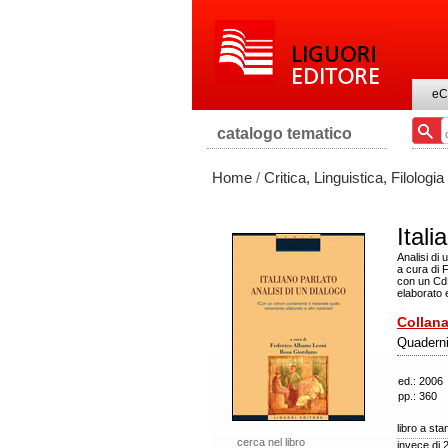
eC
catalogo tematico
Home
/
Critica, Linguistica, Filologia
Itali
Analisi di 
a cura di 
con un CdR
elaborato e
Collana
Quaderni
ed.: 2006
pp.: 360
libro a st
cerca nel libro
invece di 