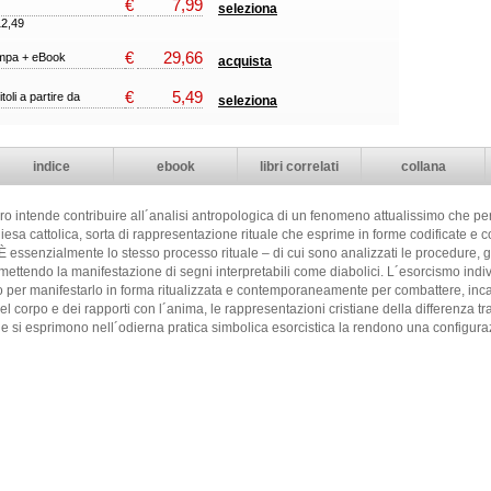
€
7,99
seleziona
12,49
€
29,66
ampa + eBook
acquista
€
5,49
itoli a partire da
seleziona
indice
ebook
libri correlati
collana
 libro intende contribuire all´analisi antropologica di un fenomeno attualissimo che per
esa cattolica, sorta di rappresentazione rituale che esprime in forme codificate e co
 essenzialmente lo stesso processo rituale – di cui sono analizzati le procedure, gli
rmettendo la manifestazione di segni interpretabili come diabolici. L´esorcismo ind
ezzo per manifestarlo in forma ritualizzata e contemporaneamente per combattere, in
corpo e dei rapporti con l´anima, le rappresentazioni cristiane della differenza tra i
 si esprimono nell´odierna pratica simbolica esorcistica la rendono una configurazi