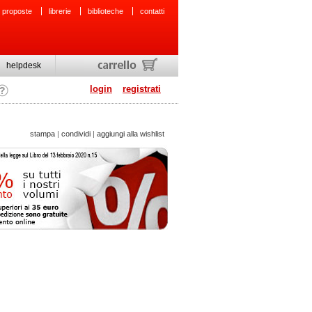
 proposte
librerie
biblioteche
contatti
helpdesk
login
registrati
stampa
|
condividi
|
aggiungi alla wishlist