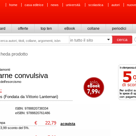
home
casa editrice
news
università
scolastica
autori
nuove
ard
offerte
top ten
eBook
collane
periodici
cheda prodotto
lamonti
arne convulsiva
 dell'esorcismo
:
s (Fondata da Vittorio Lanternari)
ISBN: 9788820738334
eISBN: 9788820761486
€
22,79
ampa
acquista
23,99 sconto del 5%.