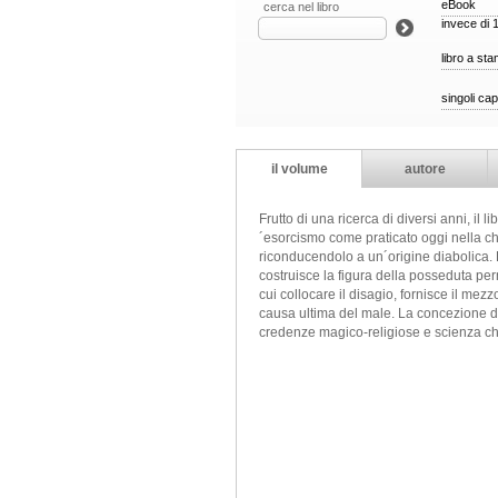
eBook
cerca nel libro
invece di 
libro a st
singoli cap
il volume
autore
Frutto di una ricerca di diversi anni, il
´esorcismo come praticato oggi nella chi
riconducendolo a un´origine diabolica. È
costruisce la figura della posseduta pe
cui collocare il disagio, fornisce il m
causa ultima del male. La concezione del 
credenze magico-religiose e scienza che