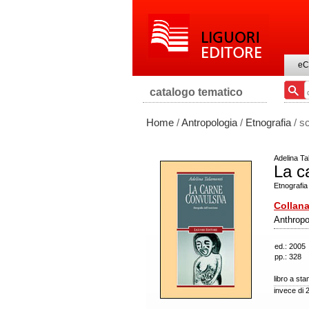
eC
catalogo tematico
Home
/
Antropologia
/
Etnografia
/ s
Adelina Ta
La c
Etnografia
Collana
Anthropo
ed.: 2005
pp.: 328
libro a st
invece di 