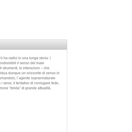
ò ha radici in una lunga storia: l
ndivisibili il senso del male
 strumenti, le interazioni – che
ividua dunque un orizzonte di senso in
carnandolo, l´agente soprannaturale
 sessi, il tentativo di coniugare fede,
one “ibrida” di grande attualità.