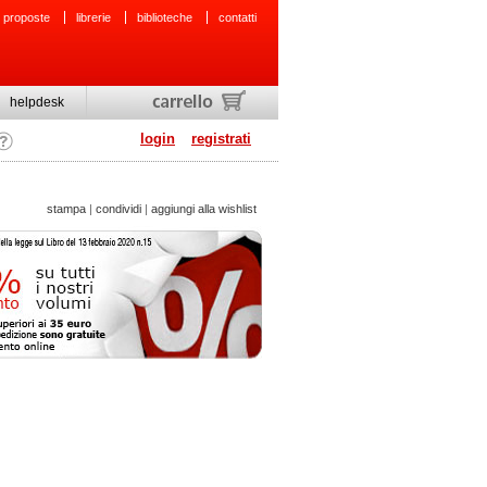
 proposte
librerie
biblioteche
contatti
helpdesk
login
registrati
stampa
|
condividi
|
aggiungi alla wishlist