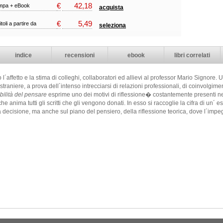
€
42,18
ampa + eBook
acquista
€
5,49
itoli a partire da
seleziona
indice
recensioni
ebook
libri correlati
o l´affetto e la stima di colleghi, collaboratori ed allievi al professor Mario Signore. 
e straniere, a prova dell´intenso intrecciarsi di relazioni professionali, di coinvolgim
ilità del pensare
esprime uno dei motivi di riflessione� costantemente presenti nel
anima tutti gli scritti che gli vengono donati. In esso si raccoglie la cifra di un´ 
la decisione, ma anche sul piano del pensiero, della riflessione teorica, dove l´impeg