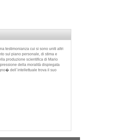
Una testimonianza cui si sono uniti altri
ento sul piano personale, di stima e
la produzione scientifica di Mario
espressione della moralità dispiegata
no� dell´intellettuale trova il suo