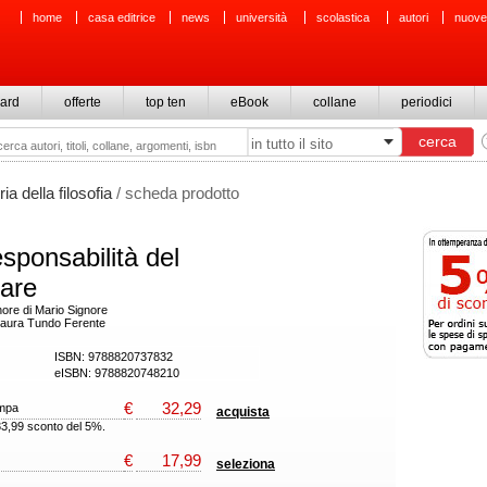
home
casa editrice
news
università
scolastica
autori
nuove
ard
offerte
top ten
eBook
collane
periodici
ria della filosofia
/ scheda prodotto
esponsabilità del
are
onore di Mario Signore
 Laura Tundo Ferente
ISBN: 9788820737832
eISBN: 9788820748210
€
32,29
ampa
acquista
33,99 sconto del 5%.
€
17,99
seleziona