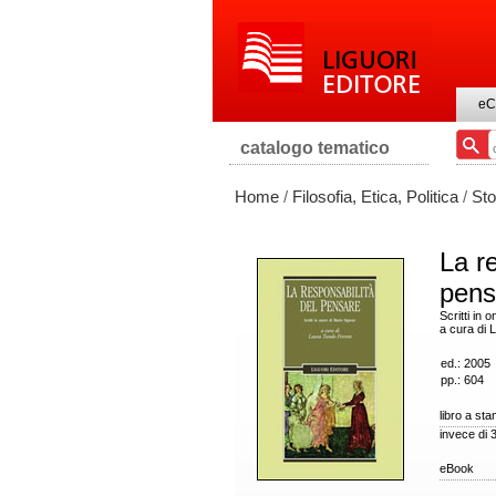
eC
catalogo tematico
Home
/
Filosofia, Etica, Politica
/
Sto
La r
pens
Scritti in 
a cura di
ed.: 2005
pp.: 604
libro a st
invece di 
eBook