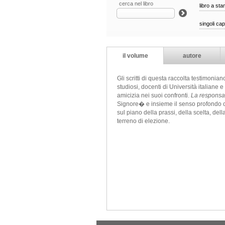
cerca nel libro
libro a st
singoli cap
il volume
autore
Gli scritti di questa raccolta testimonian
studiosi, docenti di Università italiane 
amicizia nei suoi confronti.
La responsab
Signore� e insieme il senso profondo che 
sul piano della prassi, della scelta, del
terreno di elezione.