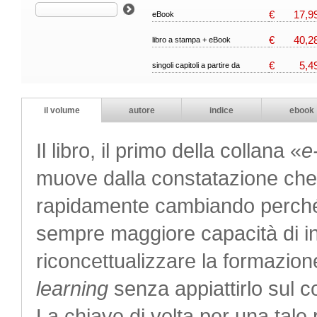
€
17,9
eBook
€
40,2
libro a stampa + eBook
€
5,4
singoli capitoli a partire da
il volume
autore
indice
ebook
Il libro, il primo della collana «
e
muove dalla constatazione che 
rapidamente cambiando perché
sempre maggiore capacità di i
riconcettualizzare la formazione 
learning
senza appiattirlo sul c
La chiave di volta per una tale 