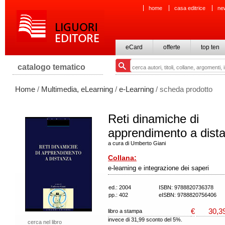
home
casa editrice
ne
eCard
offerte
top ten
catalogo tematico
Home
/
Multimedia, eLearning
/
e-Learning
/ scheda prodotto
Reti dinamiche di
apprendimento a dist
a cura di Umberto Giani
Collana:
e-learning e integrazione dei saperi
ed.: 2004
ISBN: 9788820736378
pp.: 402
eISBN: 9788820756406
€
30,3
libro a stampa
invece di 31,99 sconto del 5%.
cerca nel libro