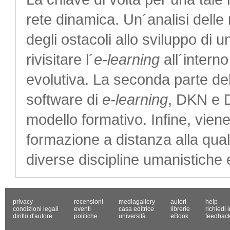
rete dinamica. Un´analisi delle 
degli ostacoli allo sviluppo di
rivisitare l´
e-learning
all´intern
evolutiva. La seconda parte de
software di
e-learning
, DKN e 
modello formativo. Infine, vien
formazione a distanza alla qua
diverse discipline umanistiche e
privacy
recensioni
mediagallery
autori
help
condizioni legali
eventi
casa editrice
librerie
richiedi 
diritto d'autore
politiche
università
eBook
feedbac