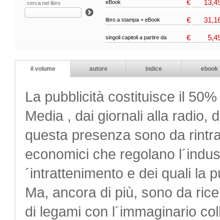
€
13,4
eBook
cerca nel libro
€
31,1
libro a stampa + eBook
€
5,4
singoli capitoli a partire da
il volume
autore
indice
ebook
La pubblicità costituisce il 50
Media , dai giornali alla radio, 
questa presenza sono da rintr
economici che regolano l´indust
´intrattenimento e dei quali la 
Ma, ancora di più, sono da ricer
di legami con l´immaginario coll