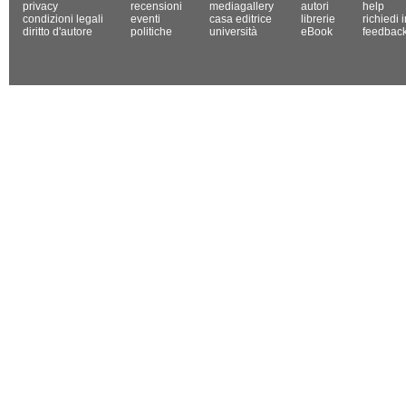
privacy
recensioni
mediagallery
autori
help
condizioni legali
eventi
casa editrice
librerie
richiedi 
diritto d'autore
politiche
università
eBook
feedbac