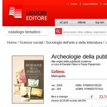
home
casa editrice
ne
eCard
offerte
top ten
catalogo tematico
Home
/
Scienze sociali
/
Sociologia dell'arte e della letteratura
/ 
Archeologie della pubb
Alle origini della pubblicità moderna
a cura di Daniele Pitteri e Paola Papakristo
Collana:
Metropolis
ed.: 2003
ISBN: 9788820734220
pp.: 264
eISBN: 9788820757410
€
23,7
libro a stampa
invece di 24,99 sconto del 5%.