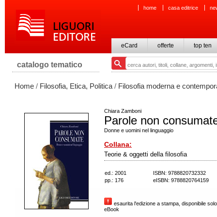
home
casa editrice
ne
eCard
offerte
top ten
catalogo tematico
Home
/
Filosofia, Etica, Politica
/
Filosofia moderna e contempo
Chiara Zamboni
Parole non consumat
Donne e uomini nel linguaggio
Collana:
Teorie & oggetti della filosofia
ed.: 2001
ISBN: 9788820732332
pp.: 176
eISBN: 9788820764159
esaurita l'edizione a stampa, disponibile solo
eBook