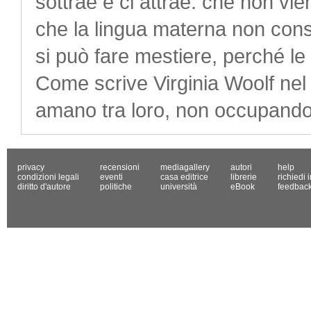
sottrae e ci attrae: che non vi
che la lingua materna non cons
si può fare mestiere, perché le
Come scrive Virginia Woolf nel d
amano tra loro, non occupandos
privacy
recensioni
mediagallery
autori
help
condizioni legali
eventi
casa editrice
librerie
richiedi 
diritto d'autore
politiche
università
eBook
feedbac