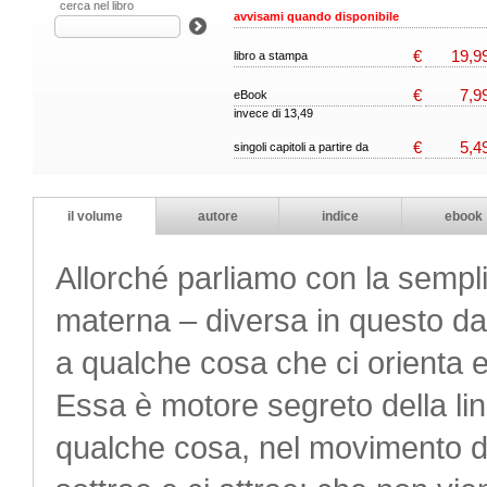
cerca nel libro
avvisami quando disponibile
€
19,9
libro a stampa
€
7,9
eBook
invece di 13,49
€
5,4
singoli capitoli a partire da
il volume
autore
indice
ebook
Allorché parliamo con la sempli
materna – diversa in questo dai 
a qualche cosa che ci orienta 
Essa è motore segreto della l
qualche cosa, nel movimento de