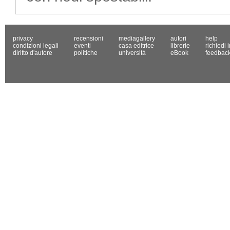
privacy
recensioni
mediagallery
autori
help
condizioni legali
eventi
casa editrice
librerie
richiedi 
diritto d'autore
politiche
università
eBook
feedbac