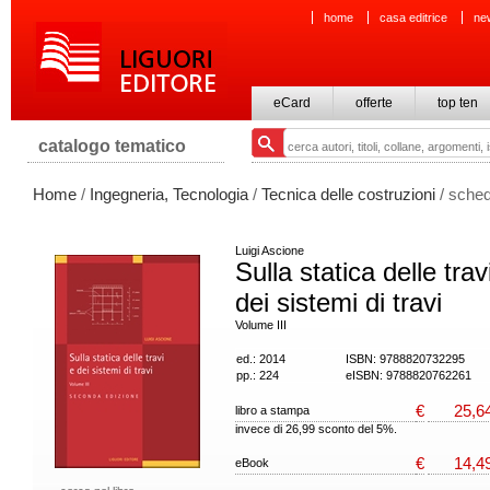
home
casa editrice
ne
eCard
offerte
top ten
catalogo tematico
Home
/
Ingegneria, Tecnologia
/
Tecnica delle costruzioni
/ sched
Luigi Ascione
Sulla statica delle trav
dei sistemi di travi
Volume III
ed.: 2014
ISBN: 9788820732295
pp.: 224
eISBN: 9788820762261
€
25,6
libro a stampa
invece di 26,99 sconto del 5%.
€
14,4
eBook