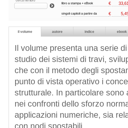
cerca nel libro
€
33,6
libro a stampa + eBook
€
5,4
singoli capitoli a partire da
il volume
autore
indice
ebook
Il volume presenta una serie di
studio dei sistemi di travi, svil
che con il metodo degli spostame
punto di vista operativo i conce
strutturale. In particolare sono 
nei confronti dello sforzo norma
applicazioni numeriche, sia rela
con nodi spostabili.