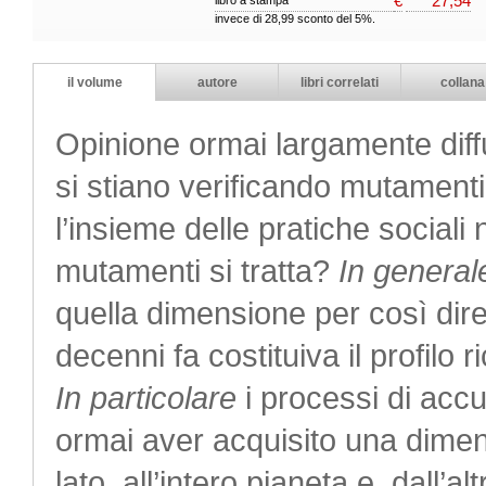
€
27,54
libro a stampa
invece di 28,99 sconto del 5%.
il volume
autore
libri correlati
collana
Opinione ormai largamente diff
si stiano verificando mutamenti
l’insieme delle pratiche sociali 
mutamenti si tratta?
In general
quella dimensione per così dir
decenni fa costituiva il profilo r
In particolare
i processi di acc
ormai aver acquisito una dime
lato, all’intero pianeta e, dall’alt