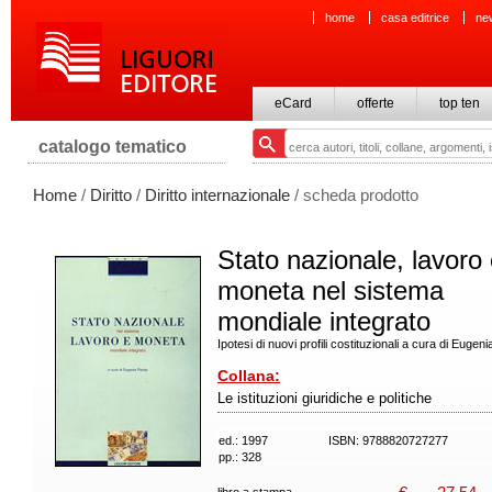
home
casa editrice
ne
eCard
offerte
top ten
catalogo tematico
Home
/
Diritto
/
Diritto internazionale
/ scheda prodotto
Stato nazionale, lavoro
moneta nel sistema
mondiale integrato
Ipotesi di nuovi profili costituzionali a cura di Eugen
Collana:
Le istituzioni giuridiche e politiche
ed.: 1997
ISBN: 9788820727277
pp.: 328