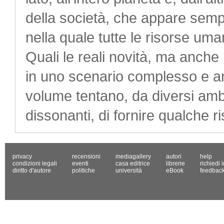
della società, che appare sem
nella quale tutte le risorse uma
Quali le reali novità, ma anche l
in uno scenario complesso e am
volume tentano, da diversi ambit
dissonanti, di fornire qualche ris
privacy
recensioni
mediagallery
autori
help
condizioni legali
eventi
casa editrice
librerie
richiedi 
diritto d'autore
politiche
università
eBook
feedbac