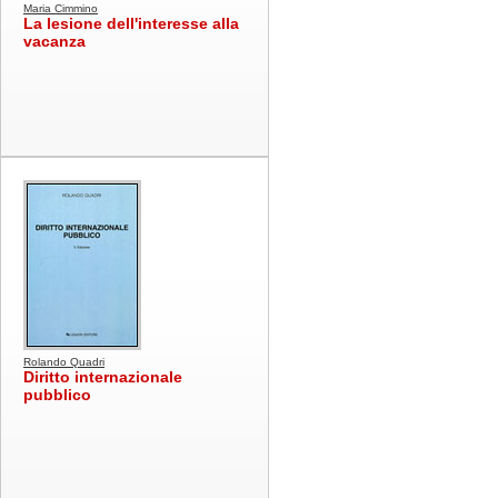
Maria Cimmino
La lesione dell'interesse alla
vacanza
Rolando Quadri
Diritto internazionale
pubblico