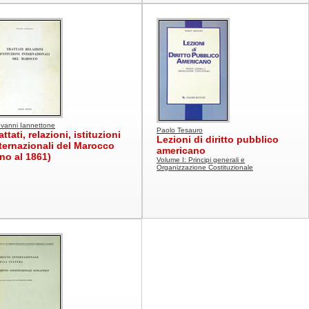
vanni Iannettone
Paolo Tesauro
attati, relazioni, istituzioni
Lezioni di diritto pubblico
ternazionali del Marocco
americano
ino al 1861)
Volume I: Principi generali e
Organizzazione Costituzionale