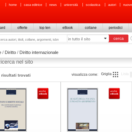
home
casa editrice
news
università
scolastica
autori
nuove
ard
offerte
top ten
eBook
collane
periodici
e
/
Diritto
/
Diritto internazionale
icerca nel sito
Griglia
Lista
visualizza come:
 risultati trovati