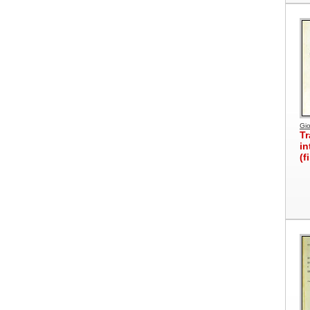
Gio
Tr
in
(f