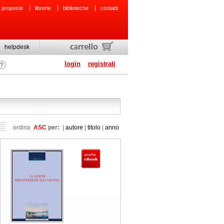
 proposte
librerie
biblioteche
contatti
helpdesk
login
registrati
ordina
ASC
per:
|
autore
|
titolo
|
anno