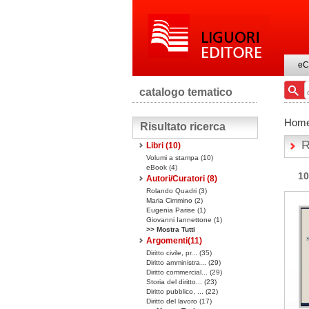
eC
catalogo tematico
Hom
Risultato ricerca
R
Libri
(10)
Volumi a stampa
(10)
eBook
(4)
10
Autori/Curatori (8)
Rolando Quadri (3)
Maria Cimmino (2)
Eugenia Parise (1)
Giovanni Iannettone (1)
>> Mostra Tutti
Argomenti(
11
)
Diritto civile, pr... (35)
Diritto amministra... (29)
Diritto commercial... (29)
Storia del diritto... (23)
Diritto pubblico, ... (22)
Diritto del lavoro (17)