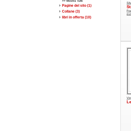
>> Mostra Tutti
Sil
Pagine del sito
(1)
St
Fra
Collane
(3)
eu
libri in offerta
(10)
Vir
Le