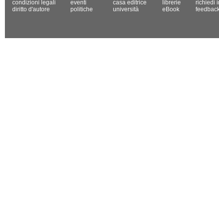
condizioni legali
eventi
casa editrice
librerie
richiedi 
diritto d'autore
politiche
università
eBook
feedbac