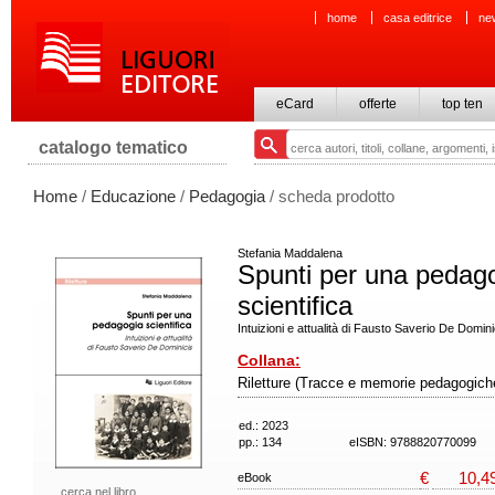
home
casa editrice
ne
eCard
offerte
top ten
catalogo tematico
Home
/
Educazione
/
Pedagogia
/ scheda prodotto
Stefania Maddalena
Spunti per una pedag
scientifica
Intuizioni e attualità di Fausto Saverio De Domini
Collana:
Riletture (Tracce e memorie pedagogich
ed.: 2023
pp.: 134
eISBN: 9788820770099
€
10,4
eBook
cerca nel libro