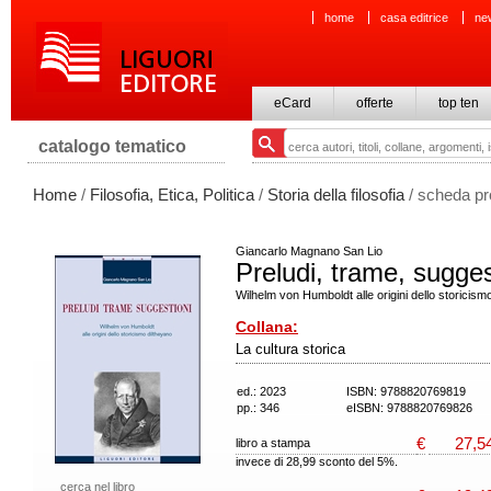
home
casa editrice
ne
eCard
offerte
top ten
catalogo tematico
Home
/
Filosofia, Etica, Politica
/
Storia della filosofia
/ scheda pr
Giancarlo Magnano San Lio
Preludi, trame, sugges
Wilhelm von Humboldt alle origini dello storicism
Collana:
La cultura storica
ed.: 2023
ISBN: 9788820769819
pp.: 346
eISBN: 9788820769826
€
27,5
libro a stampa
invece di 28,99 sconto del 5%.
cerca nel libro