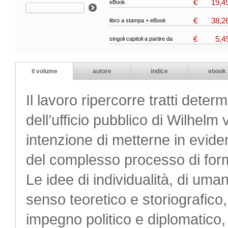
€
19,4
eBook
€
38,2
libro a stampa + eBook
€
5,4
singoli capitoli a partire da
il volume
autore
indice
ebook
Il lavoro ripercorre tratti determ
dell’ufficio pubblico di Wilhelm
intenzione di metterne in eviden
del complesso processo di form
Le idee di individualità, di umani
senso teoretico e storiografico, 
impegno politico e diplomatico,