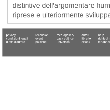
distintive dell’argomentare hu
riprese e ulteriormente sviluppa
privacy
recensioni
mediagallery
autori
help
condizioni legali
eventi
casa editrice
librerie
richiedi 
diritto d'autore
politiche
università
eBook
feedbac