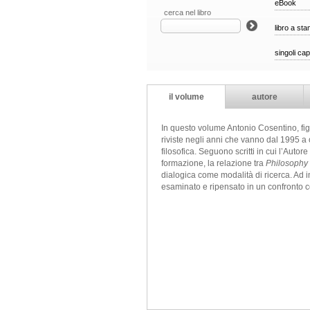
eBook
cerca nel libro
libro a st
singoli cap
il volume
autore
In questo volume Antonio Cosentino, fig
riviste negli anni che vanno dal 1995 a 
filosofica. Seguono scritti in cui l’Autore
formazione, la relazione tra
Philosophy f
dialogica come modalità di ricerca. Ad i
esaminato e ripensato in un confronto c