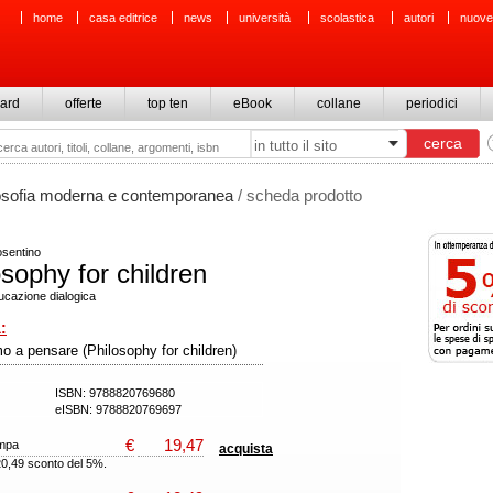
home
casa editrice
news
università
scolastica
autori
nuove
ard
offerte
top ten
eBook
collane
periodici
osofia moderna e contemporanea
/ scheda prodotto
osentino
osophy for children
ucazione dialogica
:
o a pensare (Philosophy for children)
ISBN: 9788820769680
eISBN: 9788820769697
€
19,47
ampa
acquista
20,49 sconto del 5%.