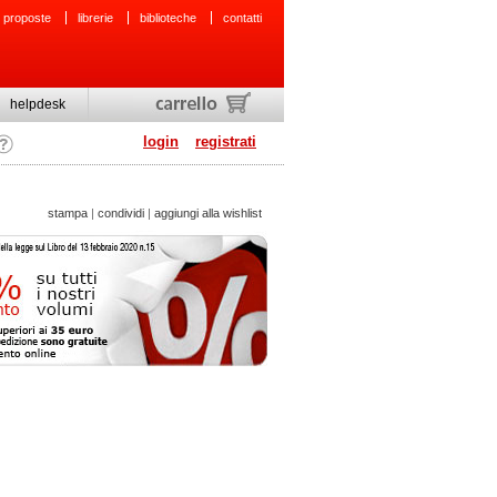
 proposte
librerie
biblioteche
contatti
helpdesk
login
registrati
stampa
|
condividi
|
aggiungi alla wishlist