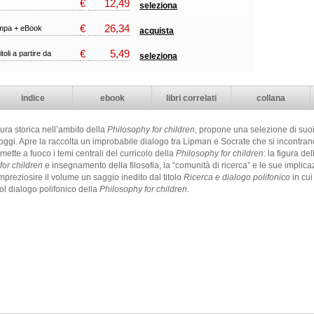
€
12,49
seleziona
€
26,34
ampa + eBook
acquista
€
5,49
itoli a partire da
seleziona
indice
ebook
libri correlati
collana
ura storica nell’ambito della
Philosophy for children
, propone una selezione di suoi 
oggi. Apre la raccolta un improbabile dialogo tra Lipman e Socrate che si incontrano
 mette a fuoco i temi centrali del curricolo della ­
Philosophy for children
: la figura de
or ­children
e insegnamento della filosofia, la “comunità di ricerca” e le sue implica
mpreziosire il volume un saggio inedito dal titolo
Ricerca e dialogo polifonico
in cui
ol dialogo polifonico della
Philosophy for children
.