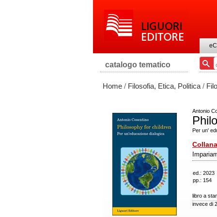
eC
catalogo tematico
Home
/
Filosofia, Etica, Politica
/
Fil
Antonio C
Phil
Per un' ed
Collana
Impariam
ed.: 2023
pp.: 154
libro a st
invece di 