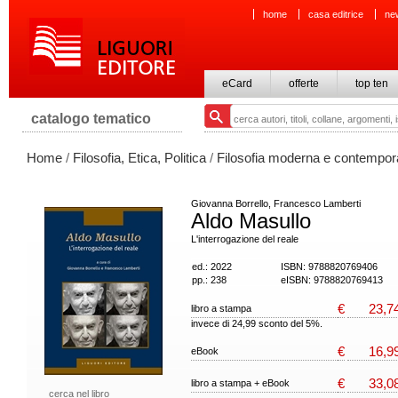
home
casa editrice
ne
eCard
offerte
top ten
catalogo tematico
Home
/
Filosofia, Etica, Politica
/
Filosofia moderna e contempo
Giovanna Borrello, Francesco Lamberti
Aldo Masullo
L'interrogazione del reale
ed.: 2022
ISBN: 9788820769406
pp.: 238
eISBN: 9788820769413
€
23,7
libro a stampa
invece di 24,99 sconto del 5%.
€
16,9
eBook
€
33,0
libro a stampa + eBook
cerca nel libro