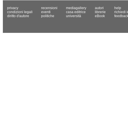
privacy
recensioni
mediagallery
autori
help
condizioni legali
eventi
casa editrice
librerie
richiedi 
diritto d'autore
politiche
università
eBook
feedbac