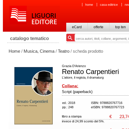
home
casa editrice
ne
eCard
offerte
top ten
catalogo tematico
Home
/
Musica, Cinema
/
Teatro
/ scheda prodotto
Grazia D'Arienzo
Renato Carpentieri
L'attore, il regista, il dramaturg
Collana:
Script (paperback)
ed.: 2018
ISBN: 9788820767716
pp.: 248
eISBN: 9788820767723
€
23,7
libro a stampa
invece di 24,99 sconto del 5%.