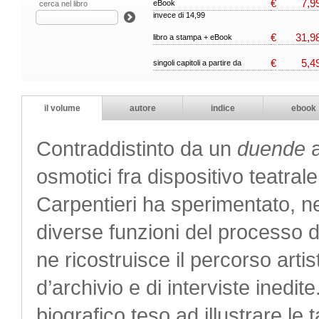
€
7,9
eBook
cerca nel libro
invece di 14,99
€
31,9
libro a stampa + eBook
€
5,4
singoli capitoli a partire da
il volume
autore
indice
ebook
Contraddistinto da un
duende
a
osmotici fra dispositivo teatral
Carpentieri ha sperimentato, nel
diverse funzioni del processo d
ne ricostruisce il percorso artis
d’archivio e di interviste inedit
biografico teso ad illustrare le 