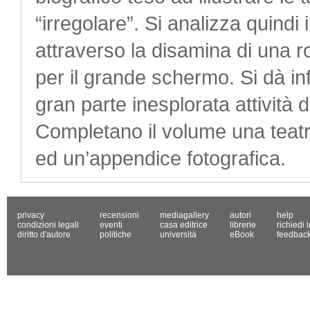
“irregolare”. Si analizza quindi i
attraverso la disamina di una ro
per il grande schermo. Si dà in
gran parte inesplorata attività 
Completano il volume una teatr
ed un’appendice fotografica.
privacy
recensioni
mediagallery
autori
help
condizioni legali
eventi
casa editrice
librerie
richiedi 
diritto d'autore
politiche
università
eBook
feedbac