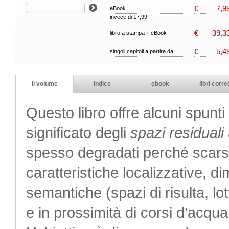
€
7,9
eBook
invece di 17,99
€
39,3
libro a stampa + eBook
€
5,4
singoli capitoli a partire da
il volume
indice
ebook
libri correl
Questo libro offre alcuni spunti 
significato degli
spazi residuali
spesso degradati perché scarsam
caratteristiche localizzative, d
semantiche (spazi di risulta, lot
e in prossimità di corsi d’acqua