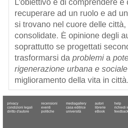
L’obiettivo è di comprendere e 
recuperare ad un ruolo e ad un 
si trovano nel cuore delle città,
consolidate. È opinione degli au
soprattutto se progettati seco
trasformarsi da
problemi
a
pote
rigenerazione urbana e sociale
miglioramento della vita in città
privacy
recensioni
mediagallery
autori
help
condizioni legali
eventi
casa editrice
librerie
richiedi 
diritto d'autore
politiche
università
eBook
feedbac