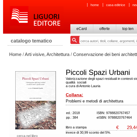
home
casa editrice
ne
eCard
offerte
top ten
catalogo tematico
Home
/
Arti visive, Architettura
/
Conservazione dei beni architett
Piccoli Spazi Urbani
Valorizzazione degli spazi residuali in contesti st
qualità sociali
a cura di Antonio Lauria
Collana:
Problemi e metodi di architettura
ed.: 2018
ISBN: 9788820767457
pp.: 384
eISBN: 9788820767464
€
29,4
libro a stampa
invece di 30,99 sconto del 5%.
cerca nel libro