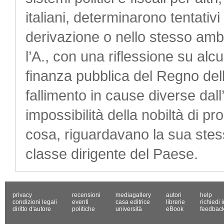
italiani, determinarono tentativ
derivazione o nello stesso ambi
l’A., con una riflessione su al
finanza pubblica del Regno delle
fallimento in cause diverse dall’ 
impossibilità della nobiltà di pr
cosa, riguardavano la sua stess
classe dirigente del Paese.
privacy
recensioni
mediagallery
autori
help
condizioni legali
eventi
casa editrice
librerie
richiedi 
diritto d'autore
politiche
università
eBook
feedbac