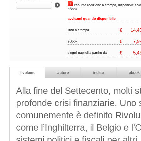
esaurita l'edizione a stampa, disponibile solo
eBook
avvisami quando disponibile
€
14,4
libro a stampa
€
7,9
eBook
€
5,4
singoli capitoli a partire da
il volume
autore
indice
ebook
Alla fine del Settecento, molti s
profonde crisi finanziarie. Uno
comunemente è definito Rivoluzi
come l’Inghilterra, il Belgio e l
sistemi politici e fiscali per alt