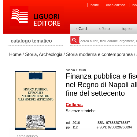
home
casa editrice
ne
eCard
offerte
top ten
catalogo tematico
Home
/
Storia, Archeologia
/
Storia moderna e contemporanea
/ 
Nicola Ostuni
Finanza pubblica e fis
nel Regno di Napoli al
fine del settecento
Collana:
Scienze storiche
ed.: 2016
ISBN: 9788820766887
pp.: 112
eISBN: 9788820766894
cerca nel libro