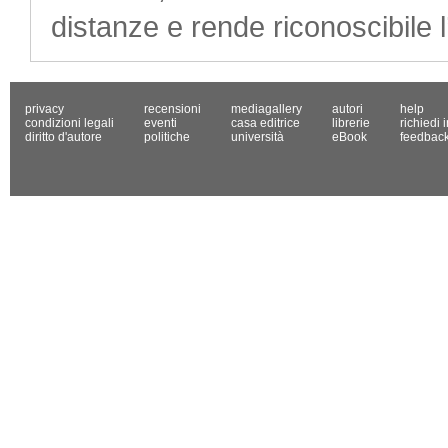
distanze e rende riconoscibile l’
privacy
recensioni
mediagallery
autori
help
condizioni legali
eventi
casa editrice
librerie
richiedi 
diritto d'autore
politiche
università
eBook
feedbac