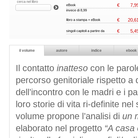
cerca nel libro
€
7,9
eBook
invece di 8,99
€
20,6
libro a stampa + eBook
€
5,4
singoli capitoli a partire da
il volume
autore
indice
ebook
Il contatto
inatteso
con le parol
percorso genitoriale rispetto a 
dell’incontro con le madri e i 
loro storie di vita ri-definite ne
volume propone l’analisi di
un m
elaborato nel progetto
“A casa