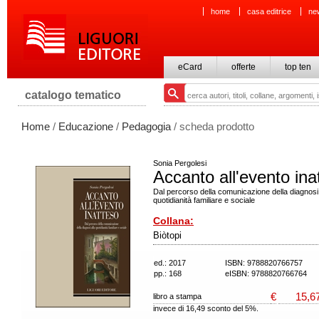
home
casa editrice
ne
eCard
offerte
top ten
catalogo tematico
Home
/
Educazione
/
Pedagogia
/ scheda prodotto
Sonia Pergolesi
Accanto all'evento ina
Dal percorso della comunicazione della diagnosi 
quotidianità familiare e sociale
Collana:
Biòtopi
ed.: 2017
ISBN: 9788820766757
pp.: 168
eISBN: 9788820766764
€
15,6
libro a stampa
invece di 16,49 sconto del 5%.