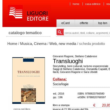
home
casa editrice
ne
eCard
offerte
top ten
catalogo tematico
Home
/
Musica, Cinema
/
Web, new media
/ scheda prodotto
Giovanni Ragone, Stefano Calabrese
Transluoghi
Storytelling, beni culturali, turismo esperenziale
Saggi di Stefano Calabrese, Donatella Capaldi, 
Ilardi, Giovanni Ragone e Sara Uboldi
Collana:
Socio/logie
ed.: 2016
ISBN: 9788820766580
pp.: 196
eISBN: 9788820766597
€
20,8
libro a stampa
cerca nel libro
invece di 21,99 sconto del 5%.