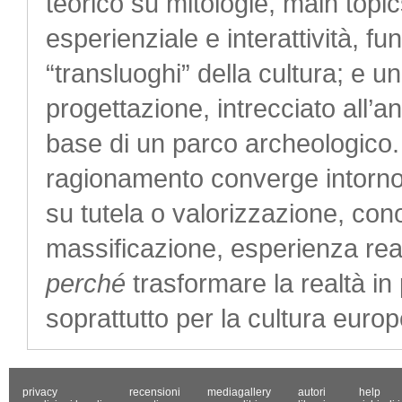
teorico su mitologie, main topic
esperienziale e interattività, fu
“transluoghi” della cultura; e 
progettazione, intrecciato all’an
base di un parco archeologico. 
ragionamento converge intorno a
su tutela o valorizzazione, con
massificazione, esperienza real
perché
trasformare la realtà i
soprattutto per la cultura euro
privacy
recensioni
mediagallery
autori
help