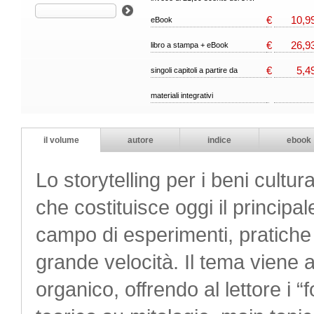
€
10,9
eBook
€
26,9
libro a stampa + eBook
€
5,4
singoli capitoli a partire da
materiali integrativi
il volume
autore
indice
ebook
Lo storytelling per i beni cultur
che costituisce oggi il principa
campo di esperimenti, pratiche 
grande velocità. Il tema viene a
organico, offrendo al lettore i