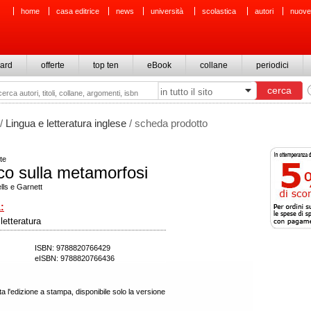
home
casa editrice
news
università
scolastica
autori
nuove
ard
offerte
top ten
eBook
collane
periodici
/
Lingua e letteratura inglese
/ scheda prodotto
te
ico sulla metamorfosi
ells e Garnett
:
 letteratura
ISBN: 9788820766429
eISBN: 9788820766436
a l'edizione a stampa, disponibile solo la versione