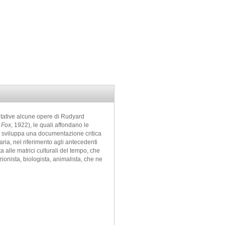
sentative alcune opere di Rudyard
 Fox
, 1922), le quali affondano le
io sviluppa una documentazione critica
aria, nel riferimento agli antecedenti
ta alle matrici culturali del tempo, che
zionista, biologista, animalista, che ne