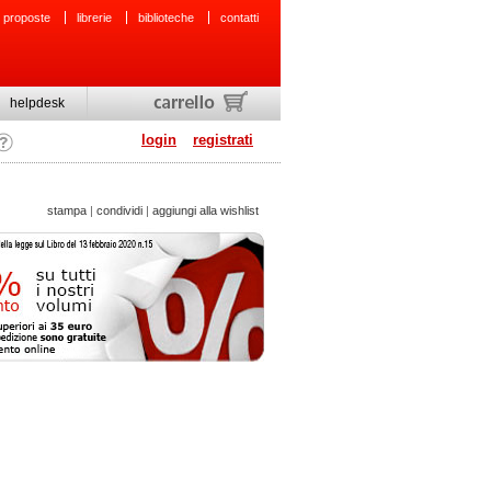
 proposte
librerie
biblioteche
contatti
helpdesk
login
registrati
stampa
|
condividi
|
aggiungi alla wishlist