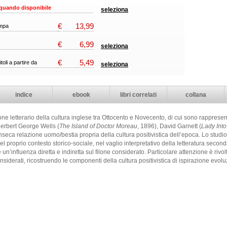
quando disponibile
seleziona
€
13,99
ampa
€
6,99
seleziona
€
5,49
itoli a partire da
seleziona
indice
ebook
libri correlati
collana
filone letterario della cultura inglese tra Ottocento e Novecento, di cui sono rappre
Herbert George Wells (
The Island of Doctor Moreau
, 1896), David Garnett (
Lady Into
inseca relazione uomo/bestia propria della cultura positivistica dell’epoca. Lo stud
 proprio contesto storico-sociale, nel vaglio interpretativo della letteratura second
 un’influenza diretta e indiretta sul filone considerato. Particolare attenzione è rivol
onsiderati, ricostruendo le componenti della cultura positivistica di ispirazione evolu