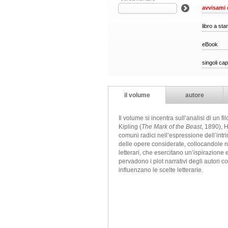
avvisami 
libro a st
eBook
singoli cap
il volume
autore
Il volume si incentra sull’analisi di un 
Kipling (
The Mark of the Beast
, 1890), 
comuni radici nell’espressione dell’intr
delle opere considerate, collocandole nel
letterari, che esercitano un’ispirazione e
pervadono i plot narrativi degli autori c
influenzano le scelte letterarie.