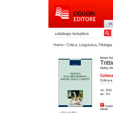
eC
catalogo tematico
Home
/
Critica, Linguistica, Filologia
Miriam Set
Tritt
Kipling, W
Collana
Critica e
ed.: 2015
pp.: 112
esaurit
eBook
cerca nel libro