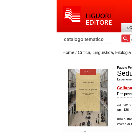
eC
catalogo tematico
Home
/
Critica, Linguistica, Filologia
Fausto Pes
Sedu
Esperienze
Collana
Per pass
ed.: 2016
pp.: 126
libro a st
invece di 