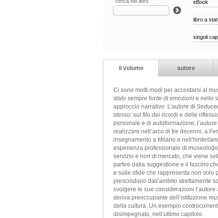
cerca nel libro
eBook
libro a st
singoli cap
il volume
autore
Ci sono molti modi per accostarsi al mus
stato sempre fonte di emozioni e nello 
approccio narrativo. L’autore di
Seducen
stesso: sul filo dei ricordi e delle rif
personale e di autoformazione, l’autore
realizzare nell’arco di tre decenni, a Fe
insegnamento a Milano e nell’hinterland 
esperienza professionale di museologo.
servizio e non di mercato, che viene svil
partire dalla suggestione e il fascino c
e sulle sfide che rappresenta non solo pe
prescindono dall’ambito strettamente scien
svolgere le sue considerazioni l’autore a
deriva preoccupante dell’istituzione mu
della cultura. Un esempio controcorrent
disimpegnato, nell’ultimo capitolo.