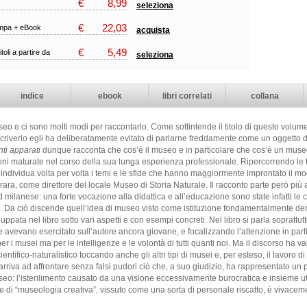
€
8,99
seleziona
€
22,03
ampa + eBook
acquista
€
5,49
itoli a partire da
seleziona
indice
ebook
libri correlati
collana
eo e ci sono molti modi per raccontarlo. Come sottintende il titolo di questo volume
scriverlo egli ha deliberatamente evitato di parlarne freddamente come un oggetto d
ti apparati
dunque racconta che cos’è il museo e in particolare che cos’è un museo
lessioni maturate nel corso della sua lunga esperienza professionale. Ripercorrendo l
 individua volta per volta i temi e le sfide che hanno maggiormente improntato il m
rrara, come direttore del locale Museo di Storia Naturale. Il racconto parte però più
milanese: una forte vocazione alla didattica e all’educazione sono state infatti le
 Da ciò discende quell’idea di museo visto come istituzione fondamentalmente demo
uppata nel libro sotto vari aspetti e con esempi concreti. Nel libro si parla soprattutt
he avevano esercitato sull’autore ancora giovane, e focalizzando l’attenzione in par
r i musei ma per le intelligenze e le volontà di tutti quanti noi. Ma il discorso ha v
tifico-naturalistico toccando anche gli altri tipi di musei e, per esteso, il lavoro di tu
rriva ad affrontare senza falsi pudori ciò che, a suo giudizio, ha rappresentato un pun
seo: l’isterilimento causato da una visione eccessivamente burocratica e insieme ut
e di “museologia creativa”, vissuto come una sorta di personale riscatto, è vivaceme