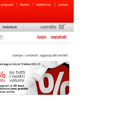
 proposte
librerie
biblioteche
contatti
helpdesk
login
registrati
stampa
|
condividi
|
aggiungi alla wishlist