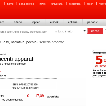
home
casa editrice
news
università
scolastica
autori
nuove
ard
offerte
top ten
eBook
collane
periodici
/
Testi, narrativa, poesia
/ scheda prodotto
arini
centi apparati
 e riflessioni sui musei
:
ione
ISBN: 9788820766368
eISBN: 9788820766122
€
17,09
ampa
acquista
17,99 sconto del 5%.