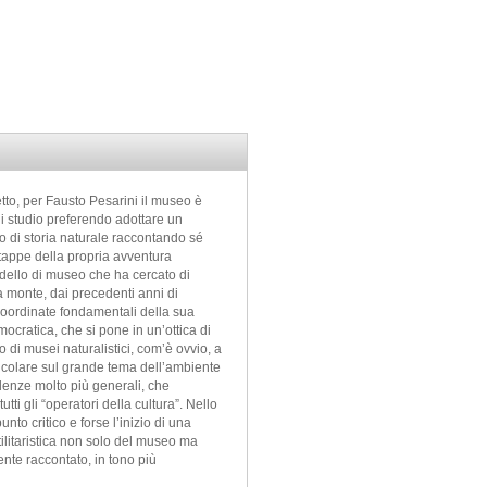
tto, per Fausto Pesarini il museo è
i studio preferendo adottare un
 di storia naturale raccontando sé
e tappe della propria avventura
odello di museo che ha cercato di
 a monte, dai precedenti anni di
 coordinate fondamentali della sua
cratica, che si pone in un’ottica di
o di musei naturalistici, com’è ovvio, a
ticolare sul grande tema dell’ambiente
alenze molto più generali, che
tti gli “operatori della cultura”. Nello
to critico e forse l’inizio di una
ilitaristica non solo del museo ma
nte raccontato, in tono più