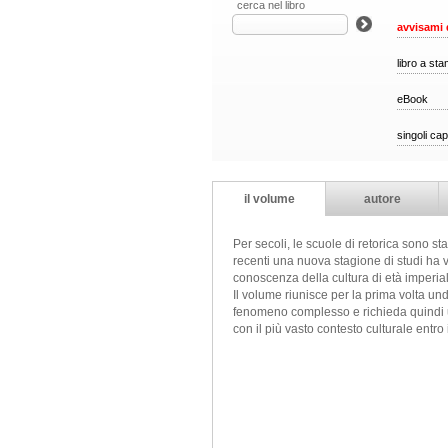
cerca nel libro
avvisami 
libro a st
eBook
singoli cap
il volume
autore
Per secoli, le scuole di retorica sono s
recenti una nuova stagione di studi ha v
conoscenza della cultura di età imperia
Il volume riunisce per la prima volta und
fenomeno complesso e richieda quindi una 
con il più vasto contesto culturale entro 