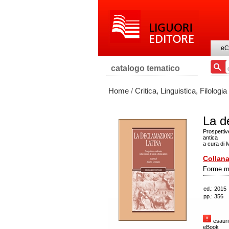
eC
catalogo tematico
Home
/
Critica, Linguistica, Filologia
La d
Prospettiv
antica
a cura di 
Collana
Forme ma
ed.: 2015
pp.: 356
esaurit
eBook