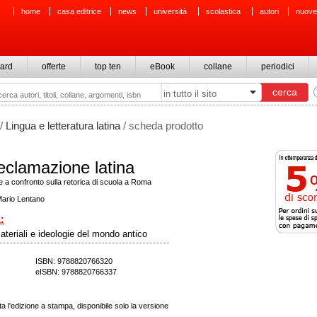
home
casa editrice
news
università
scolastica
autori
nuove
ard
offerte
top ten
eBook
collane
periodici
/
Lingua e letteratura latina
/ scheda prodotto
eclamazione latina
e a confronto sulla retorica di scuola a Roma
Mario Lentano
:
teriali e ideologie del mondo antico
ISBN: 9788820766320
eISBN: 9788820766337
a l'edizione a stampa, disponibile solo la versione