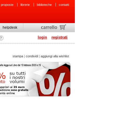
 proposte
librerie
biblioteche
contatti
helpdesk
login
registrati
stampa
|
condividi
|
aggiungi alla wishlist