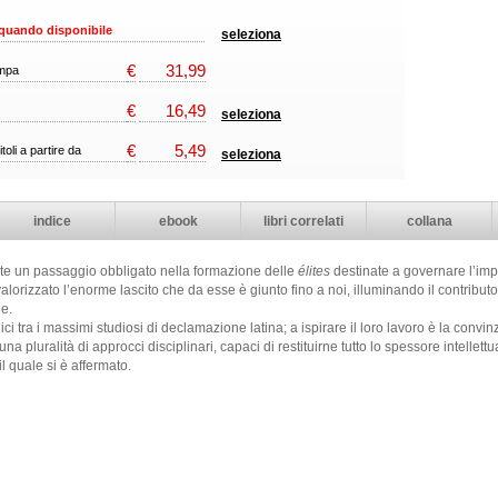
quando disponibile
seleziona
€
31,99
ampa
€
16,49
seleziona
€
5,49
itoli a partire da
seleziona
indice
ebook
libri correlati
collana
tate un passaggio obbligato nella formazione delle
élites
destinate a governare l’imp
alorizzato l’enorme lascito che da esse è giunto fino a noi, illuminando il contribut
le.
ici tra i massimi studiosi di declamazione latina; a ispirare il loro lavoro è la convin
pluralità di approcci disciplinari, capaci di restituirne tutto lo spessore intellettu
il quale si è affermato.