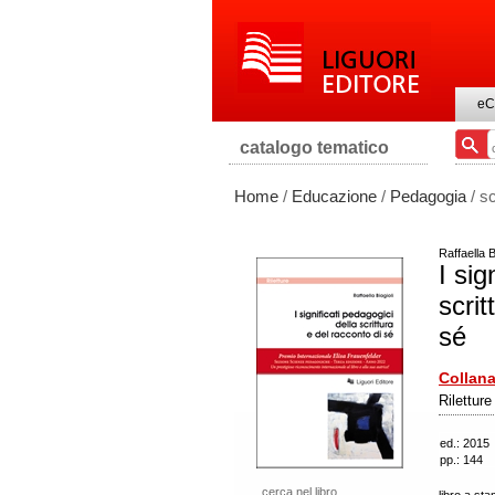
eC
catalogo tematico
Home
/
Educazione
/
Pedagogia
/ s
Raffaella B
I sig
scrit
sé
Collana
Rilettur
ed.: 2015
pp.: 144
cerca nel libro