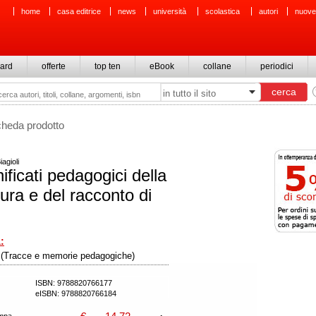
home
casa editrice
news
università
scolastica
autori
nuove
ard
offerte
top ten
eBook
collane
periodici
cheda prodotto
iagioli
nificati pedagogici della
tura e del racconto di
:
e (Tracce e memorie pedagogiche)
ISBN: 9788820766177
eISBN: 9788820766184