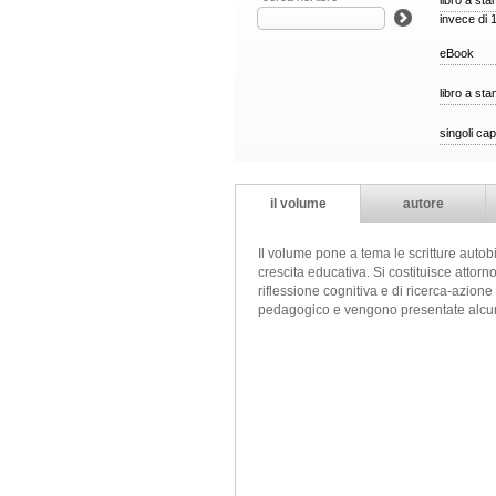
libro a st
invece di 
eBook
libro a st
singoli cap
il volume
autore
Il volume pone a tema le scritture autobi
crescita educativa. Si costituisce attorn
riflessione cognitiva e di ricerca-azione
pedagogico e vengono presentate alcune