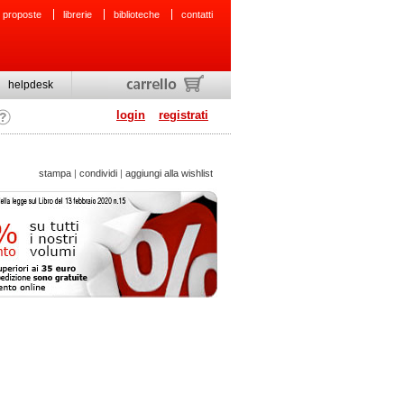
 proposte
librerie
biblioteche
contatti
helpdesk
login
registrati
stampa
|
condividi
|
aggiungi alla wishlist