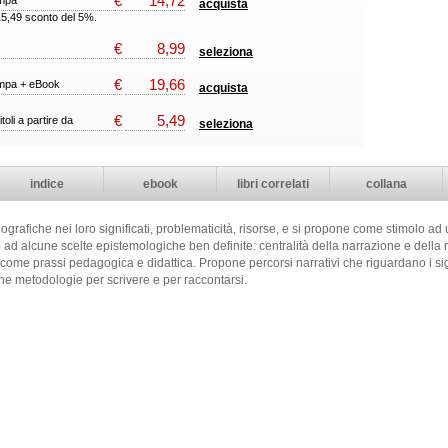
€
14,72
ampa
acquista
15,49 sconto del 5%.
€
8,99
seleziona
€
19,66
ampa + eBook
acquista
€
5,49
itoli a partire da
seleziona
indice
ebook
libri correlati
collana
ografiche nei loro significati, problematicità, risorse, e si propone come stimolo ad 
o ad alcune scelte epistemologiche ben definite: centralità della narrazione e della 
 come prassi pedagogica e didattica. Propone percorsi narrativi che riguardano i signi
 metodologie per scrivere e per raccontarsi.