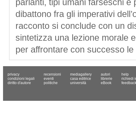
parlanti, tipi umani farseschi e
dibattono fra gli imperativi dell
racconto si conclude con un di
sintetizza una lezione morale 
per affrontare con successo le di
privacy
recensioni
mediagallery
autori
help
condizioni legali
eventi
casa editrice
librerie
richiedi 
diritto d'autore
politiche
università
eBook
feedbac