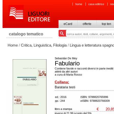
home
casa editrice
ne
eCard
offerte
top ten
catalogo tematico
Home
/
Critica, Linguistica, Filologia
/
Lingua e letteratura spagn
Sebastiàn De Mey
Fabulario
Contiene favole e racconti diversi in parte inediti
attinti da altri autori
a cura di Maria Rosso
Collana:
Barataria testi
ed.: 2016
ISBN: 9788820765996
pp.: 244
eISBN: 9788820766009
€
20,8
libro a stampa
invece di 21,99 sconto del 5%.