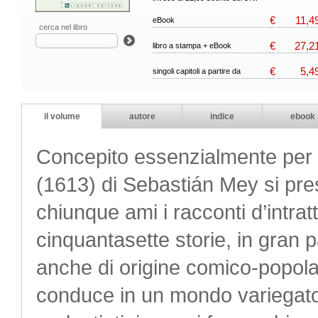
€
11,4
eBook
cerca nel libro
€
27,2
libro a stampa + eBook
€
5,4
singoli capitoli a partire da
il volume
autore
indice
ebook
Concepito essenzialmente per un
(1613) di Sebastián Mey si pre
chiunque ami i racconti d’intra
cinquantasette storie, in gran 
anche di origine comico-popola
conduce in un mondo variegato,