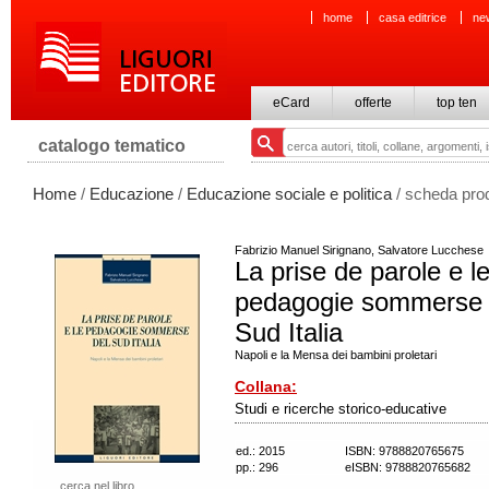
home
casa editrice
ne
eCard
offerte
top ten
catalogo tematico
Home
/
Educazione
/
Educazione sociale e politica
/ scheda pro
Fabrizio Manuel Sirignano, Salvatore Lucchese
La prise de parole e l
pedagogie sommerse 
Sud Italia
Napoli e la Mensa dei bambini proletari
Collana:
Studi e ricerche storico-educative
ed.: 2015
ISBN: 9788820765675
pp.: 296
eISBN: 9788820765682
cerca nel libro