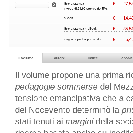
€
27,5
libro a stampa
invece di 28,99 sconto del 5%.
€
14,4
eBook
€
35,5
libro a stampa + eBook
€
5,4
singoli capitoli a partire da
il volume
autore
indice
ebook
Il volume propone una prima ric
pedagogie sommerse
del Mezzo
tensione emancipativa che a cav
del Nocevento determinò la
pr
stati tenuti ai
margini
della soci
ricerca basata anche su inedite