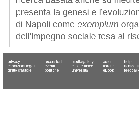
presenta la genesi e l’evoluzio
di Napoli come
exemplum
orga
dell’impegno sociale tesa al ris
privacy
recensioni
mediagallery
autori
help
condizioni legali
eventi
casa editrice
librerie
richiedi 
diritto d'autore
politiche
università
eBook
feedbac