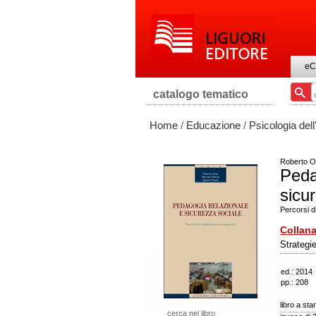
eC
catalogo tematico
Home
/
Educazione
/
Psicologia del
Roberto Or
Peda
sicu
Percorsi d
Collana
Strategi
ed.: 2014
pp.: 208
libro a st
cerca nel libro