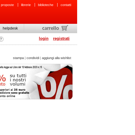
 proposte
librerie
biblioteche
contatti
helpdesk
login
registrati
stampa
|
condividi
|
aggiungi alla wishlist