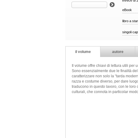
invece di 
eBook
libro a st
singoli cap
il volume
autore
Il volume offre chiavi di lettura utili pe
Sono essenzialmente due le finalità del 
caratterizzare non solo la “tarda modern
razza e costume diverso, per dare luogo a
traducono in questo lavoro, con le loro 
culturali, che connota in particolar mod