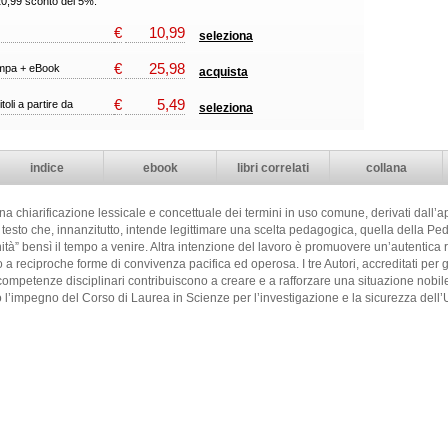
20,99 sconto del 5%.
€
10,99
seleziona
€
25,98
ampa + eBook
acquista
€
5,49
itoli a partire da
seleziona
indice
ebook
libri correlati
collana
r una chiarificazione lessicale e concettuale dei termini in uso comune, derivati dall’ap
testo che, innanzitutto, intende legittimare una scelta pedagogica, quella della Pe
ità” bensì il tempo a venire. Altra intenzione del lavoro è promuovere un’autentica r
 reciproche forme di convivenza pacifica ed operosa. I tre Autori, accreditati per gli
competenze disciplinari contribuiscono a creare e a rafforzare una situazione nobile 
o l’impegno del Corso di Laurea in Scienze per l’investigazione e la sicurezza dell’U