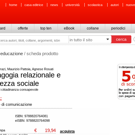
home
casa editrice
news
università
scolastica
autori
nuove
ard
offerte
top ten
eBook
collane
periodici
l'educazione
/ scheda prodotto
azi, Maurizio Pattoia, Agnese Rosati
gogia relazionale e
rezza sociale
i cittadinanza consapevole
:
e di comunicazione
ISBN: 9788820764081
eISBN: 9788820764098
€
19,94
ampa
acquista