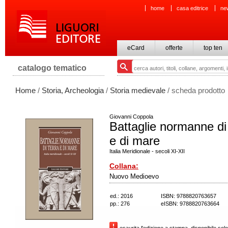
home
casa editrice
ne
eCard
offerte
top ten
catalogo tematico
Home
/
Storia, Archeologia
/
Storia medievale
/ scheda prodotto
Giovanni Coppola
Battaglie normanne di
e di mare
Italia Meridionale - secoli XI-XII
Collana:
Nuovo Medioevo
ed.: 2016
ISBN: 9788820763657
pp.: 276
eISBN: 9788820763664