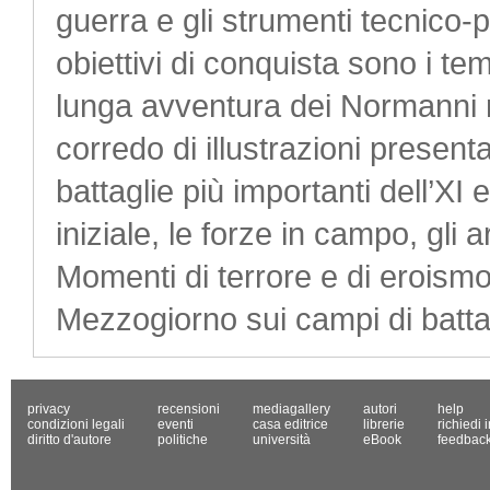
guerra e gli strumenti tecnico-p
obiettivi di conquista sono i te
lunga avventura dei Normanni ne
corredo di illustrazioni presenta
battaglie più importanti dell’XI 
iniziale, le forze in campo, gli 
Momenti di terrore e di eroismo
Mezzogiorno sui campi di battag
privacy
recensioni
mediagallery
autori
help
condizioni legali
eventi
casa editrice
librerie
richiedi 
diritto d'autore
politiche
università
eBook
feedbac