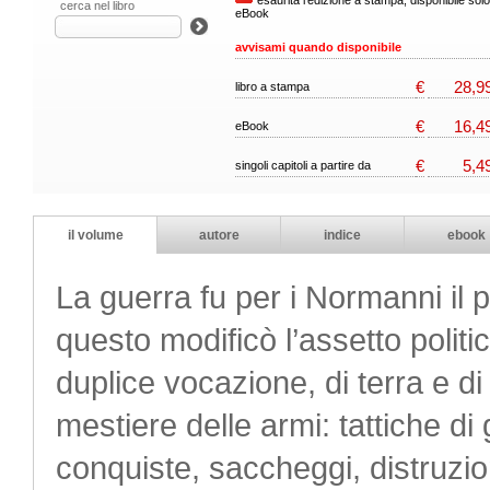
esaurita l'edizione a stampa, disponibile solo
cerca nel libro
eBook
avvisami quando disponibile
€
28,9
libro a stampa
€
16,4
eBook
€
5,4
singoli capitoli a partire da
il volume
autore
indice
ebook
La guerra fu per i Normanni il 
questo modificò l’assetto politi
duplice vocazione, di terra e d
mestiere delle armi: tattiche di 
conquiste, saccheggi, distruzion